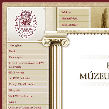
Főoldal
Elérhetőségek
EME Adattár
Navigáció
Hírek
Eseménytár
Feliratkozás/leiratkozás az EME
hírlevelére
EME röviden
Az EME felépitése
Erdélyi Digitális Adattár
Könyvtár
Az EME Kiadványai
Kiadó
A Magyar Tudomány Napja