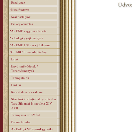
Erdélyben
Kutatóintézet
Szakosztályok
Fiókegyesületek
Az EME vagyoni állapota
Jelenlegi gyűjtemények
Az EME 150 éves jubileuma
Gr. Mikó Imre Alapitvány
Díjak
Együttműködések /
Társintézmények
Támogatóink
Linktár
Raport de autoevaluare
Structuri instituţionale şi elite din
Ţara Silvaniei în secolele XIV–
XVII.
Támogassa az EMÉ-t
Balaur bondoc
Az Erdélyi Múzeum-Egyesület