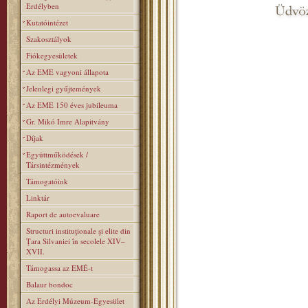
Erdélyben
Kutatóintézet
Szakosztályok
Fiókegyesületek
Az EME vagyoni állapota
Jelenlegi gyűjtemények
Az EME 150 éves jubileuma
Gr. Mikó Imre Alapitvány
Díjak
Együttműködések /
Társintézmények
Támogatóink
Linktár
Raport de autoevaluare
Structuri instituţionale şi elite din
Ţara Silvaniei în secolele XIV–
XVII.
Támogassa az EMÉ-t
Balaur bondoc
Az Erdélyi Múzeum-Egyesület