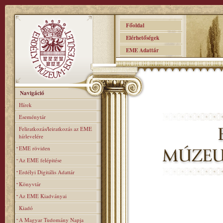
Főoldal
Elérhetőségek
EME Adattár
Navigáció
Hírek
Eseménytár
Feliratkozás/leiratkozás az EME
hírlevelére
EME röviden
Az EME felépitése
Erdélyi Digitális Adattár
Könyvtár
Az EME Kiadványai
Kiadó
A Magyar Tudomány Napja