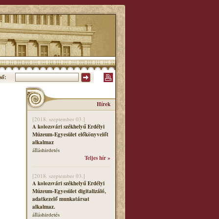
ső:
Hírek
[2018. szeptember 03.]
A kolozsvári székhelyű Erdélyi
Múzeum-Egyesület előkönyvelőt
alkalmaz
álláshirdetés
Teljes hír »
[2018. szeptember 03.]
A kolozsvári székhelyű Erdélyi
Múzeum-Egyesület digitalizáló,
adatkezelő munkatársat
alkalmaz.
álláshirdetés