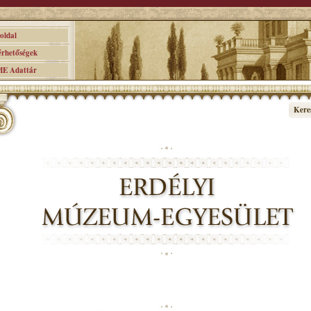
ldal
hetőségek
 Adattár
Kere