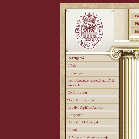
Főo
Elér
EME
Navigáció
Hírek
Eseménytár
Feliratkozás/leiratkozás az EME
hírlevelére
EME röviden
Az EME felépitése
Erdélyi Digitális Adattár
Könyvtár
Az EME Kiadványai
Kiadó
A Magyar Tudomány Napja