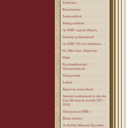
Erdélyben
Kutatóintézet
Szakosztályok
Fiókegyesületek
Az EME vagyoni állapota
Jelenlegi gyűjtemények
Az EME 150 éves jubileuma
Gr. Mikó Imre Alapitvány
Díjak
Együttműködések /
Társintézmények
Támogatóink
Linktár
Raport de autoevaluare
Structuri instituţionale şi elite din
Ţara Silvaniei în secolele XIV–
XVII.
Támogassa az EMÉ-t
Balaur bondoc
Az Erdélyi Múzeum-Egyesület