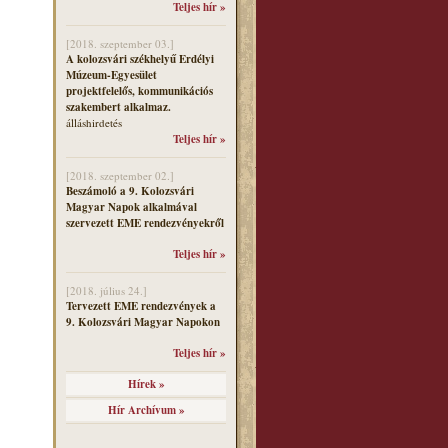
Teljes hír »
[2018. szeptember 03.]
A kolozsvári székhelyű Erdélyi
Múzeum-Egyesület
projektfelelős, kommunikációs
szakembert alkalmaz.
álláshirdetés
Teljes hír »
[2018. szeptember 02.]
Beszámoló a 9. Kolozsvári
Magyar Napok alkalmával
szervezett EME rendezvényekről
Teljes hír »
[2018. július 24.]
Tervezett EME rendezvények a
9. Kolozsvári Magyar Napokon
Teljes hír »
Hírek »
Hír Archívum »