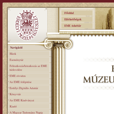
Főoldal
Elérhetőségek
EME Adattár
Navigáció
Hírek
Eseménytár
Feliratkozás/leiratkozás az EME
hírlevelére
EME röviden
Az EME felépitése
Erdélyi Digitális Adattár
Könyvtár
Az EME Kiadványai
Kiadó
A Magyar Tudomány Napja