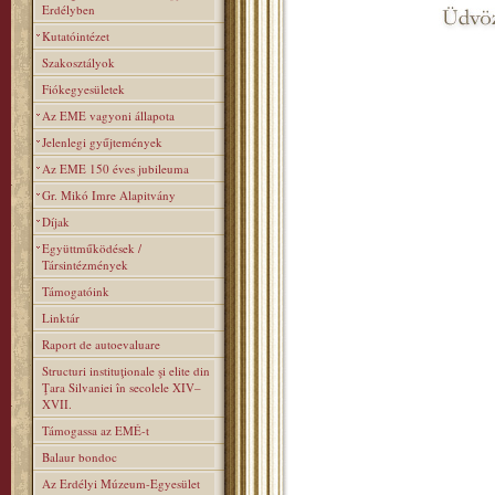
Erdélyben
Kutatóintézet
Szakosztályok
Fiókegyesületek
Az EME vagyoni állapota
Jelenlegi gyűjtemények
Az EME 150 éves jubileuma
Gr. Mikó Imre Alapitvány
Díjak
Együttműködések /
Társintézmények
Támogatóink
Linktár
Raport de autoevaluare
Structuri instituţionale şi elite din
Ţara Silvaniei în secolele XIV–
XVII.
Támogassa az EMÉ-t
Balaur bondoc
Az Erdélyi Múzeum-Egyesület