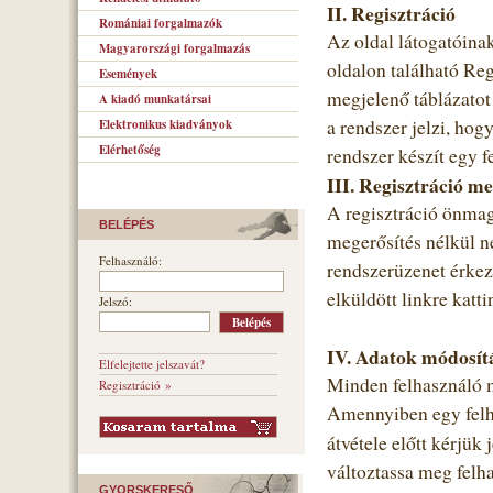
II. Regisztráció
Romániai forgalmazók
Az oldal látogatóinak
Magyarországi forgalmazás
oldalon található Re
Események
megjelenő táblázatot 
A kiadó munkatársai
a rendszer jelzi, hog
Elektronikus kiadványok
Elérhetőség
rendszer készít egy f
III. Regisztráció me
A regisztráció önmag
BELÉPÉS
megerősítés nélkül n
Felhasználó:
rendszerüzenet érkezi
elküldött linkre katti
Jelszó:
IV. Adatok módosít
Elfelejtette jelszavát?
Minden felhasználó m
Regisztráció »
Amennyiben egy felha
átvétele előtt kérjük
változtassa meg felha
GYORSKERESŐ