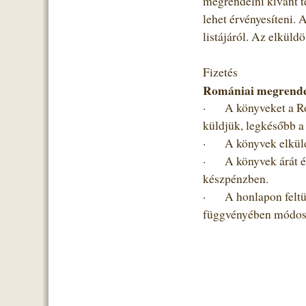
megrendelni kívánt t
lehet érvényesíteni. 
listájáról. Az elküld
Fizetés
Romániai megrende
·
A könyveket a Ro
küldjük, legkésőbb a
·
A könyvek elküld
·
A könyvek árát és
készpénzben.
·
A honlapon feltün
függvényében módosu