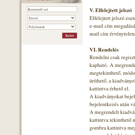
V. Elfelejtett jelszó
Elfelejtett jelszó ese
e-mail cím megadásáva
mail cím érvénytelens
VI. Rendelés
Rendelni csak regiszt
kapható. A megrendel
megtekinthető, módos
üríthető, a kiadvány
kattintva érhető el.
A kiadványokat bejele
bejelentkezés után vá
A megrendelt kiadvá
kattintva tekinthető 
gombra kattintva megj