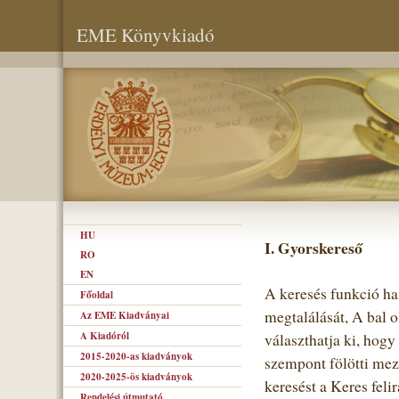
EME Könyvkiadó
HU
I. Gyorskereső
RO
EN
A keresés funkció ha
Főoldal
megtalálását, A bal o
Az EME Kiadványai
A Kiadóról
választhatja ki, hogy
2015-2020-as kiadványok
szempont fölötti mező
2020-2025-ös kiadványok
keresést a Keres felir
Rendelési útmutató