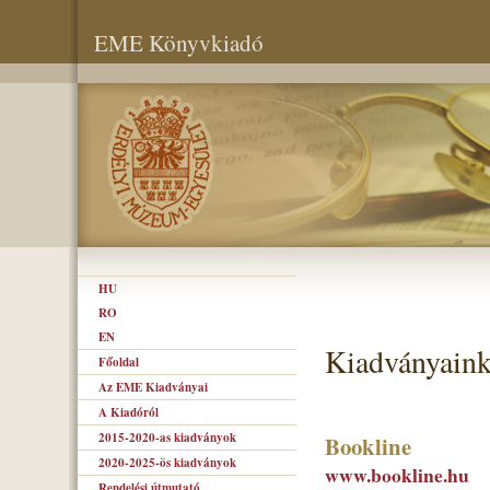
EME Könyvkiadó
HU
RO
EN
Kiadványaink
Főoldal
Az EME Kiadványai
A Kiadóról
2015-2020-as kiadványok
Bookline
2020-2025-ös kiadványok
www.bookline.hu
Rendelési útmutató