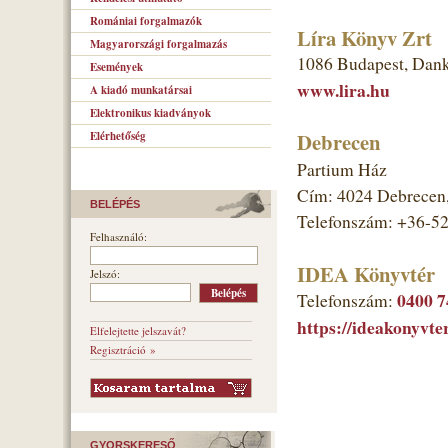
Romániai forgalmazók
Líra Könyv Zrt
Magyarországi forgalmazás
1086 Budapest, Dank
Események
www.lira.hu
A kiadó munkatársai
Elektronikus kiadványok
Debrecen
Elérhetőség
Partium Ház
Cím: 4024 Debrecen, 
BELÉPÉS
Telefonszám: +36-5
Felhasználó:
IDEA Könyvtér
Jelszó:
0400 7
Telefonszám:
https://ideakonyvter
Elfelejtette jelszavát?
Regisztráció »
GYORSKERESŐ