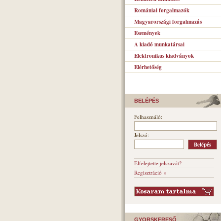
Romániai forgalmazók
Magyarországi forgalmazás
Események
A kiadó munkatársai
Elektronikus kiadványok
Elérhetőség
BELÉPÉS
Felhasználó:
Jelszó:
Elfelejtette jelszavát?
Regisztráció »
GYORSKERESŐ