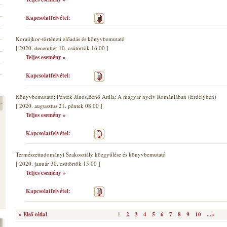
Kapcsolatfelvétel:
Koraújkor-történeti előadás és könyvbemutató
[ 2020. december 10. csütörtök 16:00 ]
Teljes esemény »
Kapcsolatfelvétel:
Könyvbemutató: Péntek János,Benő Attila: A magyar nyelv Romániában (Erdélyben)
[ 2020. augusztus 21. péntek 08:00 ]
Teljes esemény »
Kapcsolatfelvétel:
Természettudományi Szakosztály közgyűlése és könyvbemutató
[ 2020. január 30. csütörtök 15:00 ]
Teljes esemény »
Kapcsolatfelvétel:
« Első oldal
1
2
3
4
5
6
7
8
9
10
...»