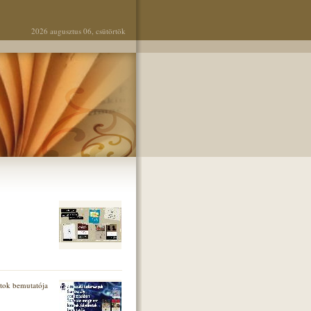
2026 augusztus 06, csütörtök
tok bemutatója