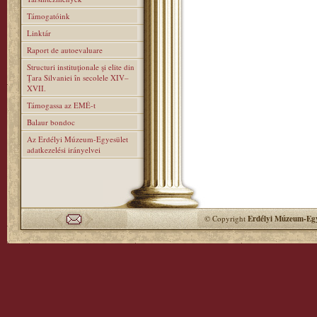
Támogatóink
Linktár
Raport de autoevaluare
Structuri instituţionale şi elite din
Ţara Silvaniei în secolele XIV–
XVII.
Támogassa az EMÉ-t
Balaur bondoc
Az Erdélyi Múzeum-Egyesület
adatkezelési irányelvei
© Copyright
Erdélyi Múzeum-Egy