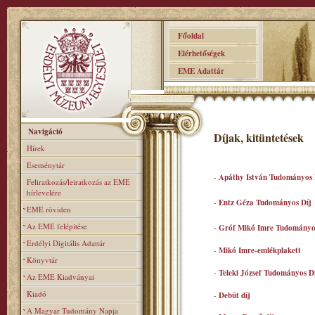
Főoldal
Elérhetőségek
EME Adattár
Navigáció
Díjak, kitüntetések
Hírek
Eseménytár
-
Apáthy István Tudományos 
Feliratkozás/leiratkozás az EME
hírlevelére
-
Entz Géza Tudományos Díj
EME röviden
Az EME felépitése
-
Gróf Mikó Imre Tudományo
Erdélyi Digitális Adattár
-
Mikó Imre-emlékplakett
Könyvtár
-
Teleki József Tudományos D
Az EME Kiadványai
Kiadó
-
Debüt díj
A Magyar Tudomány Napja