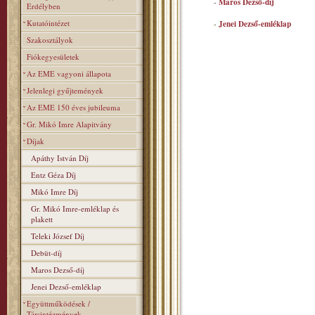
-
Maros Dezső-díj
Erdélyben
Kutatóintézet
-
Jenei Dezső-emléklap
Szakosztályok
Fiókegyesületek
Az EME vagyoni állapota
Jelenlegi gyűjtemények
Az EME 150 éves jubileuma
Gr. Mikó Imre Alapitvány
Díjak
Apáthy István Díj
Entz Géza Díj
Mikó Imre Díj
Gr. Mikó Imre-emléklap és
plakett
Teleki József Díj
Debüt-díj
Maros Dezső-díj
Jenei Dezső-emléklap
Együttműködések /
Társintézmények