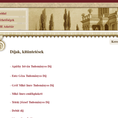
ldal
hetőségek
 Adattár
Kere
Díjak, kitüntetések
-
Apáthy István Tudományos Díj
-
Entz Géza Tudományos Díj
-
Gróf Mikó Imre Tudományos Díj
-
Mikó Imre-emlékplakett
-
Teleki József Tudományos Díj
-
Debüt díj