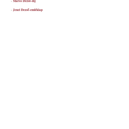
-
Maros Dezső-díj
-
Jenei Dezső-emléklap