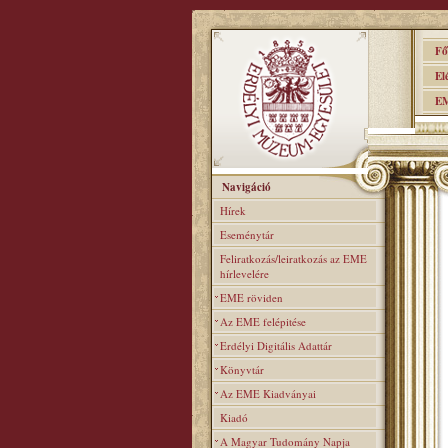
Főo
Elér
EME
Navigáció
Hírek
Eseménytár
Feliratkozás/leiratkozás az EME
hírlevelére
EME röviden
Az EME felépitése
Erdélyi Digitális Adattár
Könyvtár
Az EME Kiadványai
Kiadó
A Magyar Tudomány Napja