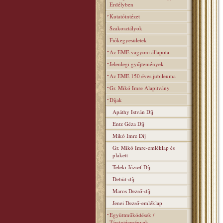
Erdélyben
Kutatóintézet
Szakosztályok
Fiókegyesületek
Az EME vagyoni állapota
Jelenlegi gyűjtemények
Az EME 150 éves jubileuma
Gr. Mikó Imre Alapitvány
Díjak
Apáthy István Díj
Entz Géza Díj
Mikó Imre Díj
Gr. Mikó Imre-emléklap és
plakett
Teleki József Díj
Debüt-díj
Maros Dezső-díj
Jenei Dezső-emléklap
Együttműködések /
Társintézmények