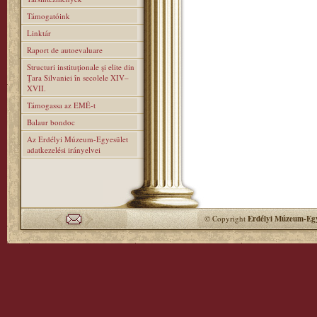
Támogatóink
Linktár
Raport de autoevaluare
Structuri instituţionale şi elite din
Ţara Silvaniei în secolele XIV–
XVII.
Támogassa az EMÉ-t
Balaur bondoc
Az Erdélyi Múzeum-Egyesület
adatkezelési irányelvei
© Copyright
Erdélyi Múzeum-Egy