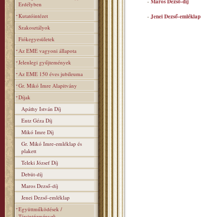
-
Maros Dezső-díj
Erdélyben
Kutatóintézet
-
Jenei Dezső-emléklap
Szakosztályok
Fiókegyesületek
Az EME vagyoni állapota
Jelenlegi gyűjtemények
Az EME 150 éves jubileuma
Gr. Mikó Imre Alapitvány
Díjak
Apáthy István Díj
Entz Géza Díj
Mikó Imre Díj
Gr. Mikó Imre-emléklap és
plakett
Teleki József Díj
Debüt-díj
Maros Dezső-díj
Jenei Dezső-emléklap
Együttműködések /
Társintézmények