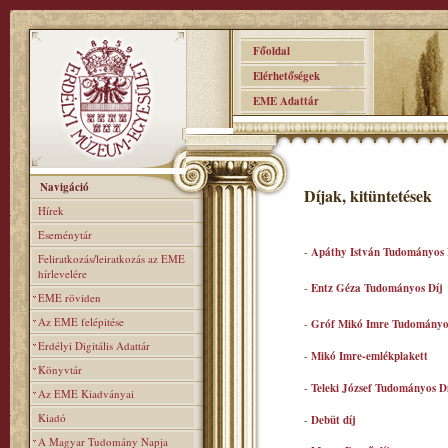
Főoldal
Elérhetőségek
EME Adattár
Navigáció
Díjak, kitüntetések
Hírek
Eseménytár
-
Apáthy István Tudományos 
Feliratkozás/leiratkozás az EME
hírlevelére
-
Entz Géza Tudományos Díj
EME röviden
Az EME felépitése
-
Gróf Mikó Imre Tudományo
Erdélyi Digitális Adattár
-
Mikó Imre-emlékplakett
Könyvtár
-
Teleki József Tudományos D
Az EME Kiadványai
Kiadó
-
Debüt díj
A Magyar Tudomány Napja