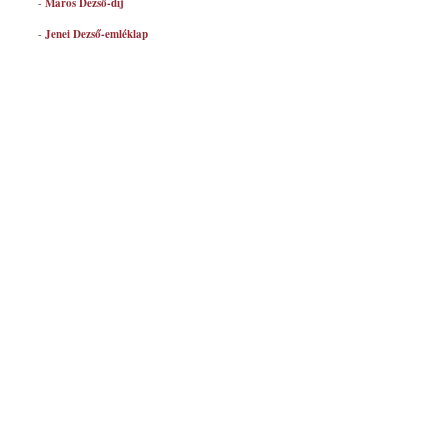
-
Maros Dezső-díj
-
Jenei Dezső-emléklap