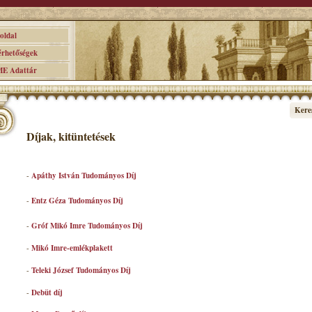
ldal
hetőségek
 Adattár
Kere
Díjak, kitüntetések
-
Apáthy István Tudományos Díj
-
Entz Géza Tudományos Díj
-
Gróf Mikó Imre Tudományos Díj
-
Mikó Imre-emlékplakett
-
Teleki József Tudományos Díj
-
Debüt díj