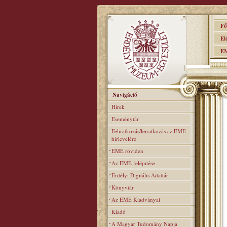
Főo
Elér
EME
Navigáció
Hírek
Eseménytár
Feliratkozás/leiratkozás az EME
hírlevelére
EME röviden
Az EME felépitése
Erdélyi Digitális Adattár
Könyvtár
Az EME Kiadványai
Kiadó
A Magyar Tudomány Napja