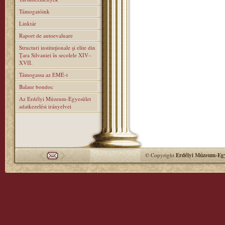
Támogatóink
Linktár
Raport de autoevaluare
Structuri instituţionale şi elite din
Ţara Silvaniei în secolele XIV–
XVII.
Támogassa az EMÉ-t
Balaur bondoc
Az Erdélyi Múzeum-Egyesület
adatkezelési irányelvei
© Copyright
Erdélyi Múzeum-Egy