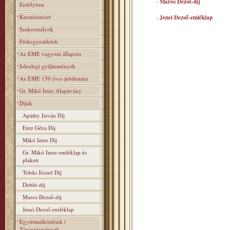
-
Maros Dezső-díj
Erdélyben
Kutatóintézet
-
Jenei Dezső-emléklap
Szakosztályok
Fiókegyesületek
Az EME vagyoni állapota
Jelenlegi gyűjtemények
Az EME 150 éves jubileuma
Gr. Mikó Imre Alapitvány
Díjak
Apáthy István Díj
Entz Géza Díj
Mikó Imre Díj
Gr. Mikó Imre-emléklap és
plakett
Teleki József Díj
Debüt-díj
Maros Dezső-díj
Jenei Dezső-emléklap
Együttműködések /
Társintézmények