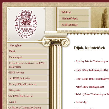
Főoldal
Elérhetőségek
EME Adattár
Navigáció
Díjak, kitüntetések
Hírek
Eseménytár
-
Apáthy István Tudományos 
Feliratkozás/leiratkozás az EME
hírlevelére
-
Entz Géza Tudományos Díj
EME röviden
Az EME felépitése
-
Gróf Mikó Imre Tudományo
Erdélyi Digitális Adattár
-
Mikó Imre-emlékplakett
Könyvtár
-
Teleki József Tudományos D
Az EME Kiadványai
Kiadó
-
Debüt díj
A Magyar Tudomány Napja