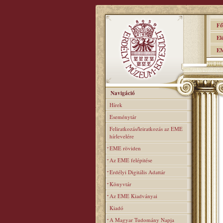
Főo
Elér
EME
Navigáció
Hírek
Eseménytár
Feliratkozás/leiratkozás az EME
hírlevelére
EME röviden
Az EME felépitése
Erdélyi Digitális Adattár
Könyvtár
Az EME Kiadványai
Kiadó
A Magyar Tudomány Napja