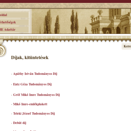
ldal
hetőségek
 Adattár
Kere
Díjak, kitüntetések
-
Apáthy István Tudományos Díj
-
Entz Géza Tudományos Díj
-
Gróf Mikó Imre Tudományos Díj
-
Mikó Imre-emlékplakett
-
Teleki József Tudományos Díj
-
Debüt díj