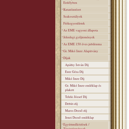
Erdélyben
Kutatóintézet
Szakosztályok
Fiókegyesületek
Az EME vagyoni állapota
Jelenlegi gyűjtemények
Az EME 150 éves jubileuma
Gr. Mikó Imre Alapitvány
Díjak
Apáthy István Díj
Entz Géza Díj
Mikó Imre Díj
Gr. Mikó Imre-emléklap és
plakett
Teleki József Díj
Debüt-díj
Maros Dezső-díj
Jenei Dezső-emléklap
Együttműködések /
Társintézmények