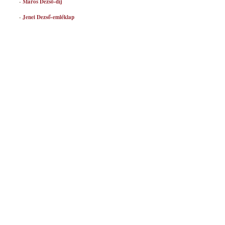
-
Maros Dezső-díj
-
Jenei Dezső-emléklap