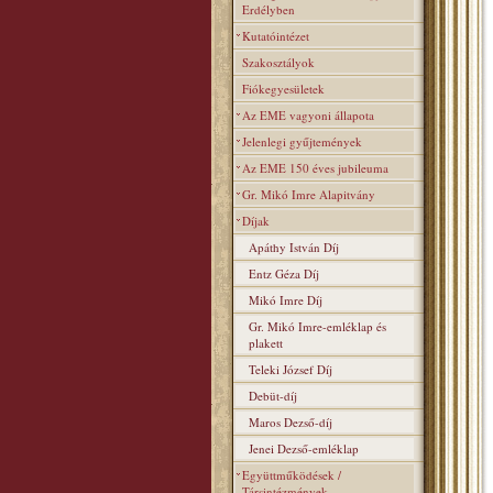
Erdélyben
Kutatóintézet
Szakosztályok
Fiókegyesületek
Az EME vagyoni állapota
Jelenlegi gyűjtemények
Az EME 150 éves jubileuma
Gr. Mikó Imre Alapitvány
Díjak
Apáthy István Díj
Entz Géza Díj
Mikó Imre Díj
Gr. Mikó Imre-emléklap és
plakett
Teleki József Díj
Debüt-díj
Maros Dezső-díj
Jenei Dezső-emléklap
Együttműködések /
Társintézmények