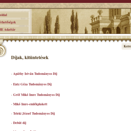
ldal
hetőségek
 Adattár
Kere
Díjak, kitüntetések
-
Apáthy István Tudományos Díj
-
Entz Géza Tudományos Díj
-
Gróf Mikó Imre Tudományos Díj
-
Mikó Imre-emlékplakett
-
Teleki József Tudományos Díj
-
Debüt díj