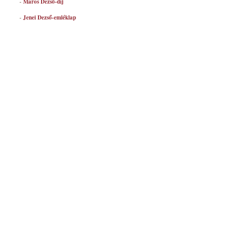
-
Maros Dezső-díj
-
Jenei Dezső-emléklap