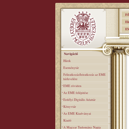
Főo
Elér
EME
Navigáció
Hírek
Eseménytár
Feliratkozás/leiratkozás az EME
hírlevelére
EME röviden
Az EME felépitése
Erdélyi Digitális Adattár
Könyvtár
Az EME Kiadványai
Kiadó
A Magyar Tudomány Napja