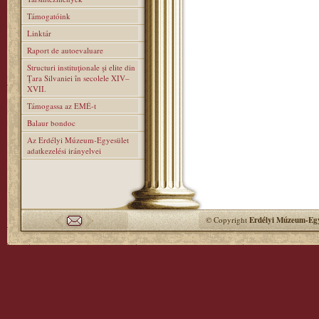
Támogatóink
Linktár
Raport de autoevaluare
Structuri instituţionale şi elite din
Ţara Silvaniei în secolele XIV–
XVII.
Támogassa az EMÉ-t
Balaur bondoc
Az Erdélyi Múzeum-Egyesület
adatkezelési irányelvei
© Copyright
Erdélyi Múzeum-Egy