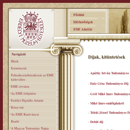
Főoldal
Elérhetőségek
EME Adattár
Navigáció
Díjak, kitüntetések
Hírek
Eseménytár
-
Apáthy István Tudományos 
Feliratkozás/leiratkozás az EME
hírlevelére
-
Entz Géza Tudományos Díj
EME röviden
Az EME felépitése
-
Gróf Mikó Imre Tudományo
Erdélyi Digitális Adattár
-
Mikó Imre-emlékplakett
Könyvtár
-
Teleki József Tudományos D
Az EME Kiadványai
Kiadó
-
Debüt díj
A Magyar Tudomány Napja