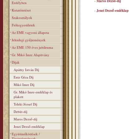
-
Maros Dezső-díj
Erdélyben
Kutatóintézet
-
Jenei Dezső-emléklap
Szakosztályok
Fiókegyesületek
Az EME vagyoni állapota
Jelenlegi gyűjtemények
Az EME 150 éves jubileuma
Gr. Mikó Imre Alapitvány
Díjak
Apáthy István Díj
Entz Géza Díj
Mikó Imre Díj
Gr. Mikó Imre-emléklap és
plakett
Teleki József Díj
Debüt-díj
Maros Dezső-díj
Jenei Dezső-emléklap
Együttműködések /
Társintézmények