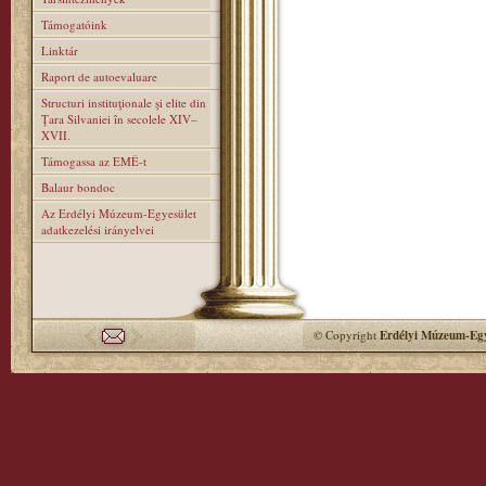
Támogatóink
Linktár
Raport de autoevaluare
Structuri instituţionale şi elite din
Ţara Silvaniei în secolele XIV–
XVII.
Támogassa az EMÉ-t
Balaur bondoc
Az Erdélyi Múzeum-Egyesület
adatkezelési irányelvei
© Copyright
Erdélyi Múzeum-Egy