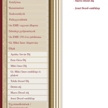
-
Maros Dezső-díj
Erdélyben
Kutatóintézet
-
Jenei Dezső-emléklap
Szakosztályok
Fiókegyesületek
Az EME vagyoni állapota
Jelenlegi gyűjtemények
Az EME 150 éves jubileuma
Gr. Mikó Imre Alapitvány
Díjak
Apáthy István Díj
Entz Géza Díj
Mikó Imre Díj
Gr. Mikó Imre-emléklap és
plakett
Teleki József Díj
Debüt-díj
Maros Dezső-díj
Jenei Dezső-emléklap
Együttműködések /
Társintézmények