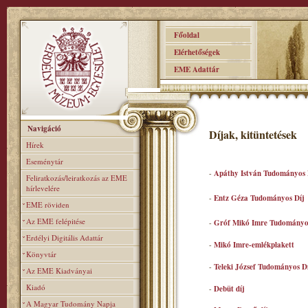
Főoldal
Elérhetőségek
EME Adattár
Navigáció
Díjak, kitüntetések
Hírek
Eseménytár
-
Apáthy István Tudományos 
Feliratkozás/leiratkozás az EME
hírlevelére
-
Entz Géza Tudományos Díj
EME röviden
Az EME felépitése
-
Gróf Mikó Imre Tudományo
Erdélyi Digitális Adattár
-
Mikó Imre-emlékplakett
Könyvtár
-
Teleki József Tudományos D
Az EME Kiadványai
Kiadó
-
Debüt díj
A Magyar Tudomány Napja