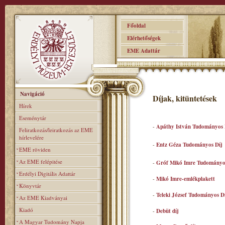
Főoldal
Elérhetőségek
EME Adattár
Navigáció
Díjak, kitüntetések
Hírek
Eseménytár
-
Apáthy István Tudományos 
Feliratkozás/leiratkozás az EME
hírlevelére
-
Entz Géza Tudományos Díj
EME röviden
Az EME felépitése
-
Gróf Mikó Imre Tudományo
Erdélyi Digitális Adattár
-
Mikó Imre-emlékplakett
Könyvtár
-
Teleki József Tudományos D
Az EME Kiadványai
Kiadó
-
Debüt díj
A Magyar Tudomány Napja