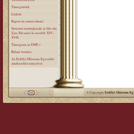
Támogatóink
Linktár
Raport de autoevaluare
Structuri instituţionale şi elite din
Ţara Silvaniei în secolele XIV–
XVII.
Támogassa az EMÉ-t
Balaur bondoc
Az Erdélyi Múzeum-Egyesület
adatkezelési irányelvei
© Copyright
Erdélyi Múzeum-Egy