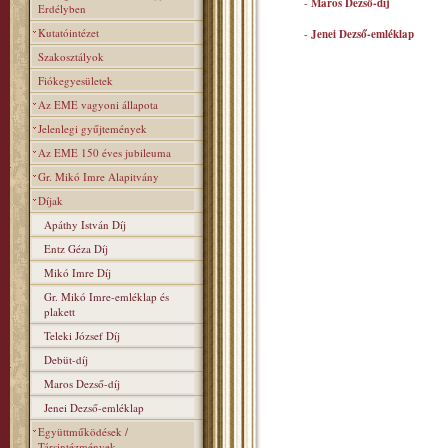
-
Maros Dezső-díj
Erdélyben
Kutatóintézet
-
Jenei Dezső-emléklap
Szakosztályok
Fiókegyesületek
Az EME vagyoni állapota
Jelenlegi gyűjtemények
Az EME 150 éves jubileuma
Gr. Mikó Imre Alapitvány
Díjak
Apáthy István Díj
Entz Géza Díj
Mikó Imre Díj
Gr. Mikó Imre-emléklap és
plakett
Teleki József Díj
Debüt-díj
Maros Dezső-díj
Jenei Dezső-emléklap
Együttműködések /
Társintézmények