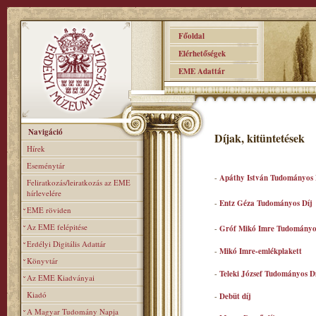
Főoldal
Elérhetőségek
EME Adattár
Navigáció
Díjak, kitüntetések
Hírek
Eseménytár
-
Apáthy István Tudományos 
Feliratkozás/leiratkozás az EME
hírlevelére
-
Entz Géza Tudományos Díj
EME röviden
Az EME felépitése
-
Gróf Mikó Imre Tudományo
Erdélyi Digitális Adattár
-
Mikó Imre-emlékplakett
Könyvtár
-
Teleki József Tudományos D
Az EME Kiadványai
Kiadó
-
Debüt díj
A Magyar Tudomány Napja