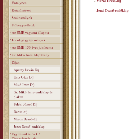
-
Maros Dezső-díj
Erdélyben
Kutatóintézet
-
Jenei Dezső-emléklap
Szakosztályok
Fiókegyesületek
Az EME vagyoni állapota
Jelenlegi gyűjtemények
Az EME 150 éves jubileuma
Gr. Mikó Imre Alapitvány
Díjak
Apáthy István Díj
Entz Géza Díj
Mikó Imre Díj
Gr. Mikó Imre-emléklap és
plakett
Teleki József Díj
Debüt-díj
Maros Dezső-díj
Jenei Dezső-emléklap
Együttműködések /
Társintézmények