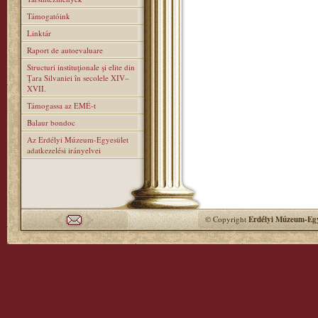
Támogatóink
Linktár
Raport de autoevaluare
Structuri instituţionale şi elite din
Ţara Silvaniei în secolele XIV–
XVII.
Támogassa az EMÉ-t
Balaur bondoc
Az Erdélyi Múzeum-Egyesület
adatkezelési irányelvei
© Copyright
Erdélyi Múzeum-Egy