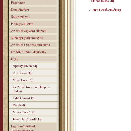
-
Maros Dezső-díj
Erdélyben
Kutatóintézet
-
Jenei Dezső-emléklap
Szakosztályok
Fiókegyesületek
Az EME vagyoni állapota
Jelenlegi gyűjtemények
Az EME 150 éves jubileuma
Gr. Mikó Imre Alapitvány
Díjak
Apáthy István Díj
Entz Géza Díj
Mikó Imre Díj
Gr. Mikó Imre-emléklap és
plakett
Teleki József Díj
Debüt-díj
Maros Dezső-díj
Jenei Dezső-emléklap
Együttműködések /
Társintézmények