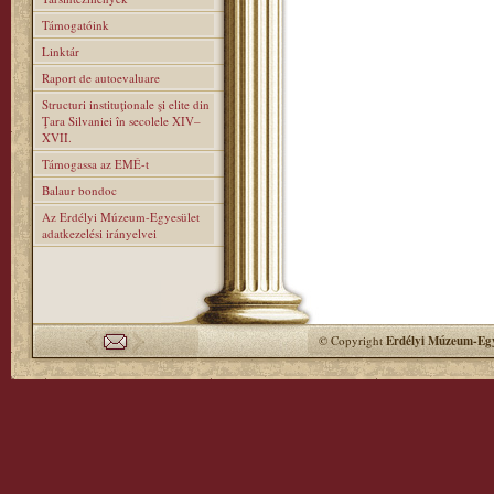
Támogatóink
Linktár
Raport de autoevaluare
Structuri instituţionale şi elite din
Ţara Silvaniei în secolele XIV–
XVII.
Támogassa az EMÉ-t
Balaur bondoc
Az Erdélyi Múzeum-Egyesület
adatkezelési irányelvei
© Copyright
Erdélyi Múzeum-Egy