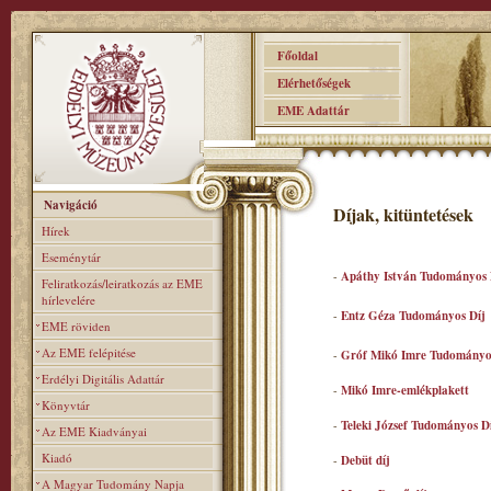
Főoldal
Elérhetőségek
EME Adattár
Navigáció
Díjak, kitüntetések
Hírek
Eseménytár
-
Apáthy István Tudományos 
Feliratkozás/leiratkozás az EME
hírlevelére
-
Entz Géza Tudományos Díj
EME röviden
Az EME felépitése
-
Gróf Mikó Imre Tudományo
Erdélyi Digitális Adattár
-
Mikó Imre-emlékplakett
Könyvtár
-
Teleki József Tudományos D
Az EME Kiadványai
Kiadó
-
Debüt díj
A Magyar Tudomány Napja