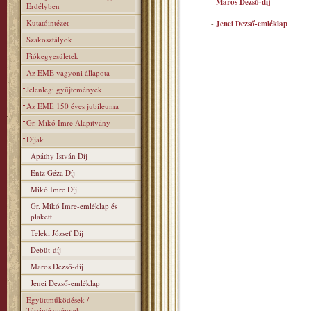
-
Maros Dezső-díj
Erdélyben
Kutatóintézet
-
Jenei Dezső-emléklap
Szakosztályok
Fiókegyesületek
Az EME vagyoni állapota
Jelenlegi gyűjtemények
Az EME 150 éves jubileuma
Gr. Mikó Imre Alapitvány
Díjak
Apáthy István Díj
Entz Géza Díj
Mikó Imre Díj
Gr. Mikó Imre-emléklap és
plakett
Teleki József Díj
Debüt-díj
Maros Dezső-díj
Jenei Dezső-emléklap
Együttműködések /
Társintézmények