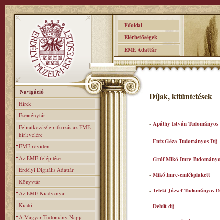
Főoldal
Elérhetőségek
EME Adattár
Navigáció
Díjak, kitüntetések
Hírek
Eseménytár
-
Apáthy István Tudományos 
Feliratkozás/leiratkozás az EME
hírlevelére
-
Entz Géza Tudományos Díj
EME röviden
Az EME felépitése
-
Gróf Mikó Imre Tudományo
Erdélyi Digitális Adattár
-
Mikó Imre-emlékplakett
Könyvtár
-
Teleki József Tudományos D
Az EME Kiadványai
Kiadó
-
Debüt díj
A Magyar Tudomány Napja