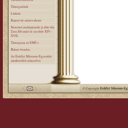
Támogatóink
Linktár
Raport de autoevaluare
Structuri instituţionale şi elite din
Ţara Silvaniei în secolele XIV–
XVII.
Támogassa az EMÉ-t
Balaur bondoc
Az Erdélyi Múzeum-Egyesület
adatkezelési irányelvei
© Copyright
Erdélyi Múzeum-Egy