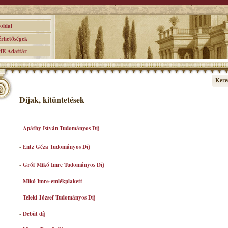
ldal
hetőségek
 Adattár
Kere
Díjak, kitüntetések
-
Apáthy István Tudományos Díj
-
Entz Géza Tudományos Díj
-
Gróf Mikó Imre Tudományos Díj
-
Mikó Imre-emlékplakett
-
Teleki József Tudományos Díj
-
Debüt díj