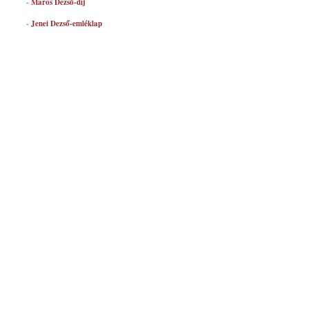
-
Maros Dezső-díj
-
Jenei Dezső-emléklap