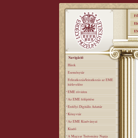
Főo
Elér
EME
Navigáció
Hírek
Eseménytár
Feliratkozás/leiratkozás az EME
hírlevelére
EME röviden
Az EME felépitése
Erdélyi Digitális Adattár
Könyvtár
Az EME Kiadványai
Kiadó
A Magyar Tudomány Napja