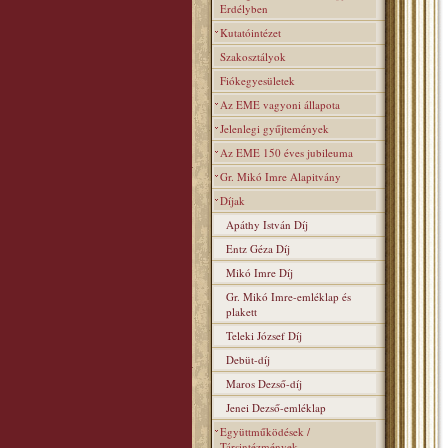
Erdélyben
Kutatóintézet
Szakosztályok
Fiókegyesületek
Az EME vagyoni állapota
Jelenlegi gyűjtemények
Az EME 150 éves jubileuma
Gr. Mikó Imre Alapitvány
Díjak
Apáthy István Díj
Entz Géza Díj
Mikó Imre Díj
Gr. Mikó Imre-emléklap és
plakett
Teleki József Díj
Debüt-díj
Maros Dezső-díj
Jenei Dezső-emléklap
Együttműködések /
Társintézmények