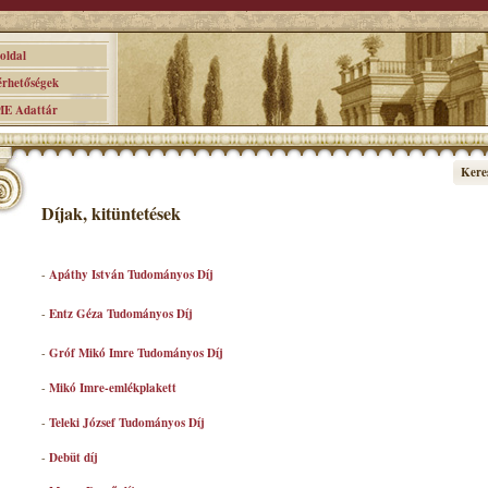
ldal
hetőségek
 Adattár
Kere
Díjak, kitüntetések
-
Apáthy István Tudományos Díj
-
Entz Géza Tudományos Díj
-
Gróf Mikó Imre Tudományos Díj
-
Mikó Imre-emlékplakett
-
Teleki József Tudományos Díj
-
Debüt díj