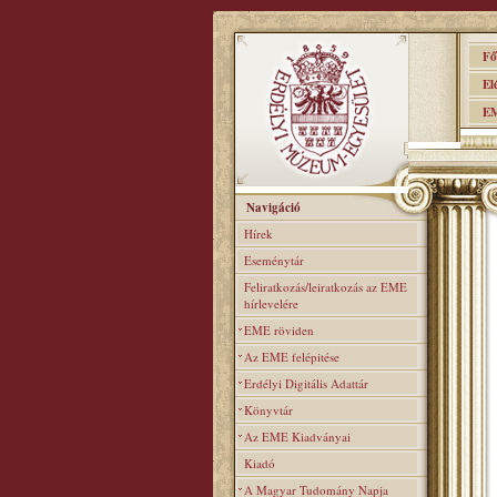
Főo
Elér
EME
Navigáció
Hírek
Eseménytár
Feliratkozás/leiratkozás az EME
hírlevelére
EME röviden
Az EME felépitése
Erdélyi Digitális Adattár
Könyvtár
Az EME Kiadványai
Kiadó
A Magyar Tudomány Napja