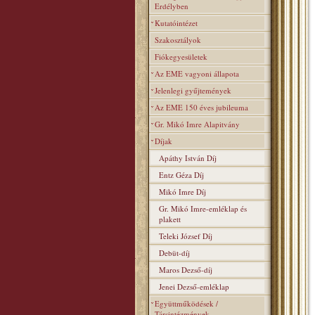
Erdélyben
Kutatóintézet
Szakosztályok
Fiókegyesületek
Az EME vagyoni állapota
Jelenlegi gyűjtemények
Az EME 150 éves jubileuma
Gr. Mikó Imre Alapitvány
Díjak
Apáthy István Díj
Entz Géza Díj
Mikó Imre Díj
Gr. Mikó Imre-emléklap és
plakett
Teleki József Díj
Debüt-díj
Maros Dezső-díj
Jenei Dezső-emléklap
Együttműködések /
Társintézmények