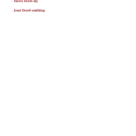
-
Maros Dezső-díj
-
Jenei Dezső-emléklap