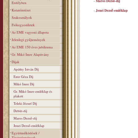
-
Maros Dezső-díj
Erdélyben
Kutatóintézet
-
Jenei Dezső-emléklap
Szakosztályok
Fiókegyesületek
Az EME vagyoni állapota
Jelenlegi gyűjtemények
Az EME 150 éves jubileuma
Gr. Mikó Imre Alapitvány
Díjak
Apáthy István Díj
Entz Géza Díj
Mikó Imre Díj
Gr. Mikó Imre-emléklap és
plakett
Teleki József Díj
Debüt-díj
Maros Dezső-díj
Jenei Dezső-emléklap
Együttműködések /
Társintézmények