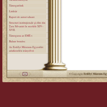
Támogatóink
Linktár
Raport de autoevaluare
Structuri instituţionale şi elite din
Ţara Silvaniei în secolele XIV–
XVII.
Támogassa az EMÉ-t
Balaur bondoc
Az Erdélyi Múzeum-Egyesület
adatkezelési irányelvei
© Copyright
Erdélyi Múzeum-Egy