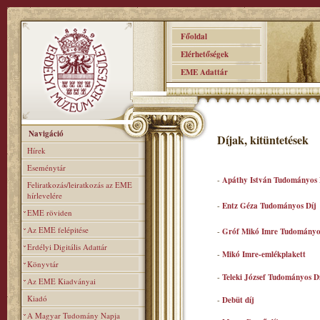
Főoldal
Elérhetőségek
EME Adattár
Navigáció
Díjak, kitüntetések
Hírek
Eseménytár
-
Apáthy István Tudományos 
Feliratkozás/leiratkozás az EME
hírlevelére
-
Entz Géza Tudományos Díj
EME röviden
Az EME felépitése
-
Gróf Mikó Imre Tudományo
Erdélyi Digitális Adattár
-
Mikó Imre-emlékplakett
Könyvtár
-
Teleki József Tudományos D
Az EME Kiadványai
Kiadó
-
Debüt díj
A Magyar Tudomány Napja