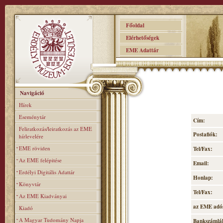
Főoldal
Elérhetőségek
EME Adattár
Navigáció
Hírek
Eseménytár
Cím:
Feliratkozás/leiratkozás az EME
Postafiók:
hírlevelére
EME röviden
Tel/Fax:
Az EME felépitése
Email:
Erdélyi Digitális Adattár
Honlap:
Könyvtár
Tel/Fax:
Az EME Kiadványai
az EME adó
Kiadó
A Magyar Tudomány Napja
Bankszámlá