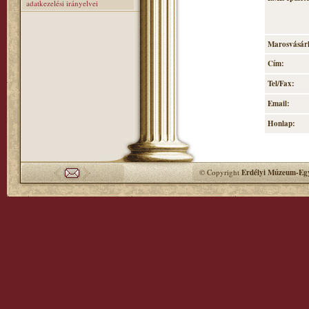
adatkezelési irányelvei
Marosvásárh
Cím:
Tel/Fax:
Email:
Honlap:
© Copyright
Erdélyi Múzeum-Egy