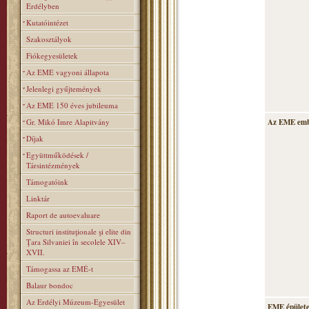
Erdélyben
Kutatóintézet
Szakosztályok
Fiókegyesületek
Az EME vagyoni állapota
Jelenlegi gyűjtemények
Az EME 150 éves jubileuma
Gr. Mikó Imre Alapitvány
Az EME emb
Díjak
Együttműködések /
Társintézmények
Támogatóink
Linktár
Raport de autoevaluare
Structuri instituţionale şi elite din
Ţara Silvaniei în secolele XIV–
XVII.
Támogassa az EMÉ-t
Balaur bondoc
Az Erdélyi Múzeum-Egyesület
EME épülete