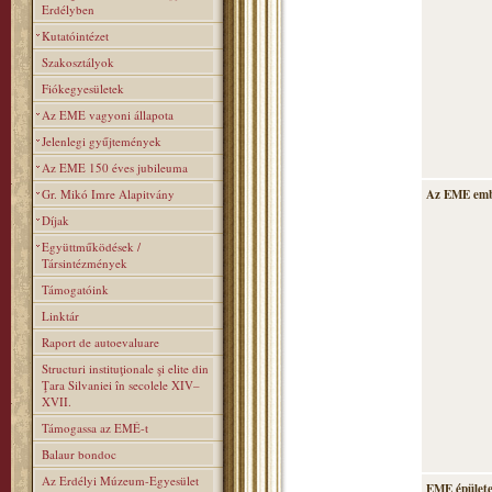
Erdélyben
Kutatóintézet
Szakosztályok
Fiókegyesületek
Az EME vagyoni állapota
Jelenlegi gyűjtemények
Az EME 150 éves jubileuma
Gr. Mikó Imre Alapitvány
Az EME emb
Díjak
Együttműködések /
Társintézmények
Támogatóink
Linktár
Raport de autoevaluare
Structuri instituţionale şi elite din
Ţara Silvaniei în secolele XIV–
XVII.
Támogassa az EMÉ-t
Balaur bondoc
Az Erdélyi Múzeum-Egyesület
EME épülete