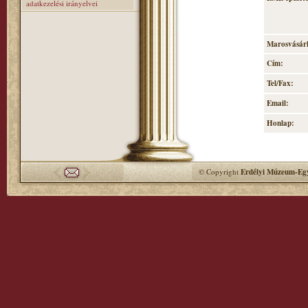
adatkezelési irányelvei
Marosvásárh
Cím:
Tel/Fax:
Email:
Honlap:
© Copyright
Erdélyi Múzeum-Egy