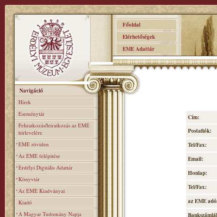
Főoldal
Elérhetőségek
EME Adattár
Navigáció
Hírek
Eseménytár
Cím:
Feliratkozás/leiratkozás az EME
Postafiók:
hírlevelére
EME röviden
Tel/Fax:
Az EME felépitése
Email:
Erdélyi Digitális Adattár
Honlap:
Könyvtár
Tel/Fax:
Az EME Kiadványai
az EME adó
Kiadó
A Magyar Tudomány Napja
Bankszámlá