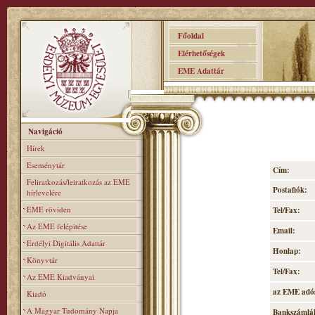
Főoldal
Elérhetőségek
EME Adattár
Navigáció
Hírek
Eseménytár
Cím:
Feliratkozás/leiratkozás az EME
Postafiók:
hírlevelére
EME röviden
Tel/Fax:
Az EME felépitése
Email:
Erdélyi Digitális Adattár
Honlap:
Könyvtár
Tel/Fax:
Az EME Kiadványai
az EME adó
Kiadó
A Magyar Tudomány Napja
Bankszámlá