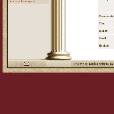
adatkezelési irányelvei
Marosvásárh
Cím:
Tel/Fax:
Email:
Honlap:
© Copyright
Erdélyi Múzeum-Egy