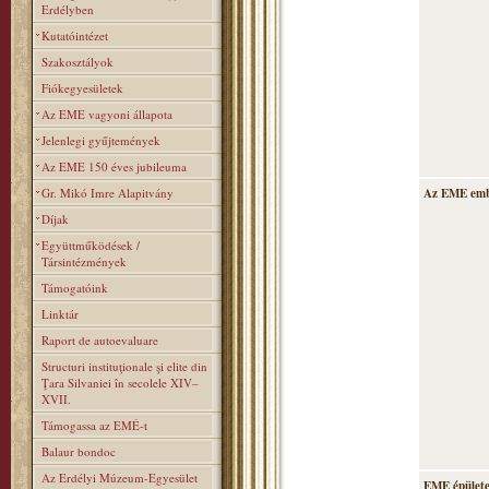
Erdélyben
Kutatóintézet
Szakosztályok
Fiókegyesületek
Az EME vagyoni állapota
Jelenlegi gyűjtemények
Az EME 150 éves jubileuma
Gr. Mikó Imre Alapitvány
Az EME emb
Díjak
Együttműködések /
Társintézmények
Támogatóink
Linktár
Raport de autoevaluare
Structuri instituţionale şi elite din
Ţara Silvaniei în secolele XIV–
XVII.
Támogassa az EMÉ-t
Balaur bondoc
Az Erdélyi Múzeum-Egyesület
EME épülete