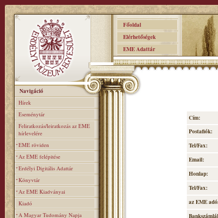
Főoldal
Elérhetőségek
EME Adattár
Navigáció
Hírek
Eseménytár
Cím:
Feliratkozás/leiratkozás az EME
Postafiók:
hírlevelére
EME röviden
Tel/Fax:
Az EME felépitése
Email:
Erdélyi Digitális Adattár
Honlap:
Könyvtár
Tel/Fax:
Az EME Kiadványai
az EME adó
Kiadó
A Magyar Tudomány Napja
Bankszámlá