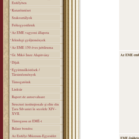
Erdélyben
Kutatóintézet
Szakosztályok
Fiókegyesületek
Az EME vagyoni állapota
Jelenlegi gyűjtemények
Az EME 150 éves jubileuma
Gr. Mikó Imre Alapitvány
Az EME emb
Díjak
Együttműködések /
Társintézmények
Támogatóink
Linktár
Raport de autoevaluare
Structuri instituţionale şi elite din
Ţara Silvaniei în secolele XIV–
XVII.
Támogassa az EMÉ-t
Balaur bondoc
Az Erdélyi Múzeum-Egyesület
EME épülete