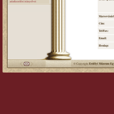
adatkezelési irányelvei
Marosvásárh
Cím:
Tel/Fax:
Email:
Honlap:
© Copyright
Erdélyi Múzeum-Egy