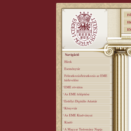
Főo
Elér
EME
Navigáció
Hírek
Eseménytár
Feliratkozás/leiratkozás az EME
hírlevelére
EME röviden
Az EME felépitése
Erdélyi Digitális Adattár
Könyvtár
Az EME Kiadványai
Kiadó
A Magyar Tudomány Napja