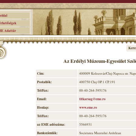
ldal
hetőségek
 Adattár
Kere
Az Erdélyi Múzeum-Egyesület Szé
Cím:
400009 Kolozsvár/Cluj-Napoca str. Napo
Postafiók:
400750 Cluj OP.1 CP.191
Tel/Fax:
00-40-264-595176
Email:
titkarsag@eme.ro
Honlap:
www.eme.ro
Tel/Fax:
00-40-264-595176
az EME adószáma:
5566931
Bankszámlák:
Societatea Muzeului Ardelean