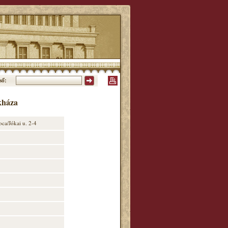
ső:
kháza
ca/Jókai u. 2-4