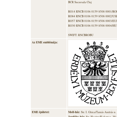
BCR Sucursala Cluj
RO14 RNCB 0106 0159 8508 0001/RO
RO84 RNCB 0106 0159 8508 0002/US
RO57 RNCB 0106 0159 8508 0003/EU
RO30 RNCB 0106 0159 8508 0004/HU
SWIFT: RNCBROBU
Az EME emblémája:
EME épületei:
Moll-ház
: Str. I. Ghica/Tamás András u
Jordáky-ház
: Str. Hasdeu/Kokert u. 39