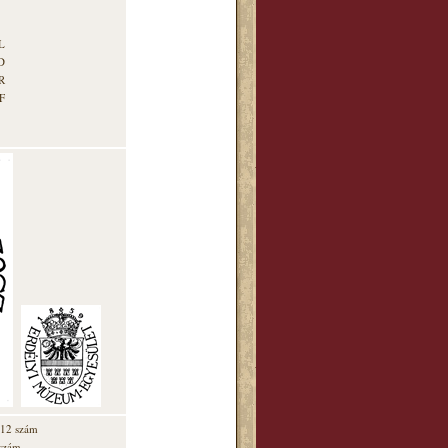
L
D
R
F
. 12 szám
 szám