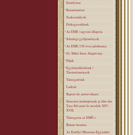
Erdélyben
Kutatóintézet
Szakosztályok
Fiókegyesületek
Az EME vagyoni állapota
Jelenlegi gyűjtemények
Az EME 150 éves jubileuma
Gr. Mikó Imre Alapitvány
Díjak
Együttműködések /
Társintézmények
Támogatóink
Linktár
Raport de autoevaluare
Structuri instituţionale şi elite din
Ţara Silvaniei în secolele XIV–
XVII.
Támogassa az EMÉ-t
Balaur bondoc
Az Erdélyi Múzeum-Egyesület