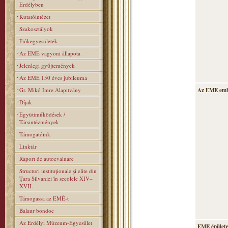
Erdélyben
Kutatóintézet
Szakosztályok
Fiókegyesületek
Az EME vagyoni állapota
Jelenlegi gyűjtemények
Az EME 150 éves jubileuma
Gr. Mikó Imre Alapitvány
Az EME emb
Díjak
Együttműködések /
Társintézmények
Támogatóink
Linktár
Raport de autoevaluare
Structuri instituţionale şi elite din
Ţara Silvaniei în secolele XIV–
XVII.
Támogassa az EMÉ-t
Balaur bondoc
Az Erdélyi Múzeum-Egyesület
EME épülete