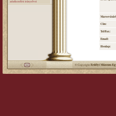
adatkezelési irányelvei
Marosvásárh
Cím:
Tel/Fax:
Email:
Honlap:
© Copyright
Erdélyi Múzeum-Egy