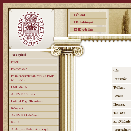
Főoldal
Elérhetőségek
EME Adattár
Navigáció
Hírek
Eseménytár
Cím:
Feliratkozás/leiratkozás az EME
Postafiók:
hírlevelére
EME röviden
Tel/Fax:
Az EME felépitése
Email:
Erdélyi Digitális Adattár
Honlap:
Könyvtár
Tel/Fax:
Az EME Kiadványai
az EME adó
Kiadó
A Magyar Tudomány Napja
Bankszámlá