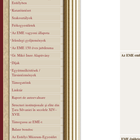
Erdélyben
Kutatóintézet
Szakosztályok
Fiókegyesületek
Az EME vagyoni állapota
Jelenlegi gyűjtemények
Az EME 150 éves jubileuma
Gr. Mikó Imre Alapitvány
Az EME emb
Díjak
Együttműködések /
Társintézmények
Támogatóink
Linktár
Raport de autoevaluare
Structuri instituţionale şi elite din
Ţara Silvaniei în secolele XIV–
XVII.
Támogassa az EMÉ-t
Balaur bondoc
Az Erdélyi Múzeum-Egyesület
EME épülete