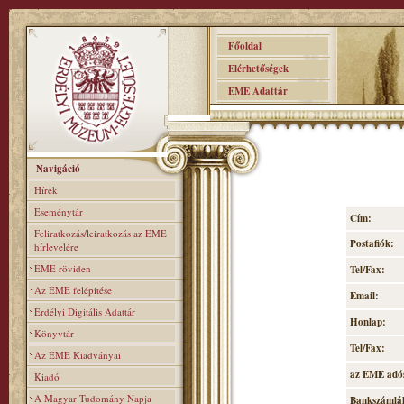
Főoldal
Elérhetőségek
EME Adattár
Navigáció
Hírek
Eseménytár
Cím:
Feliratkozás/leiratkozás az EME
Postafiók:
hírlevelére
EME röviden
Tel/Fax:
Az EME felépitése
Email:
Erdélyi Digitális Adattár
Honlap:
Könyvtár
Tel/Fax:
Az EME Kiadványai
az EME adó
Kiadó
A Magyar Tudomány Napja
Bankszámlá