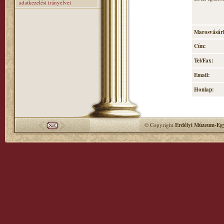
adatkezelési irányelvei
Marosvásárh
Cím:
Tel/Fax:
Email:
Honlap:
© Copyright
Erdélyi Múzeum-Egy