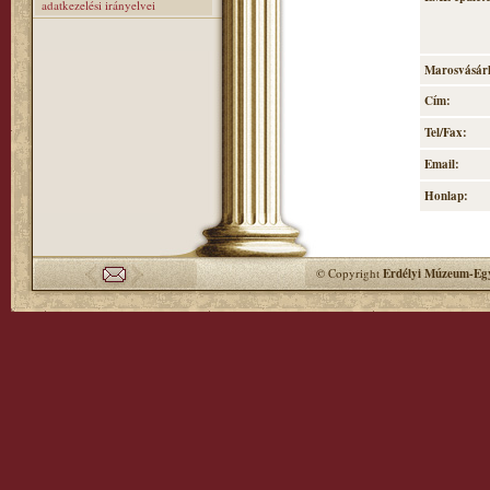
adatkezelési irányelvei
Marosvásárh
Cím:
Tel/Fax:
Email:
Honlap:
© Copyright
Erdélyi Múzeum-Egy