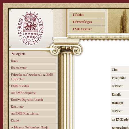
Főoldal
Elérhetőségek
EME Adattár
Navigáció
Hírek
Eseménytár
Cím:
Feliratkozás/leiratkozás az EME
Postafiók:
hírlevelére
EME röviden
Tel/Fax:
Az EME felépitése
Email:
Erdélyi Digitális Adattár
Honlap:
Könyvtár
Tel/Fax:
Az EME Kiadványai
az EME adó
Kiadó
A Magyar Tudomány Napja
Bankszámlá