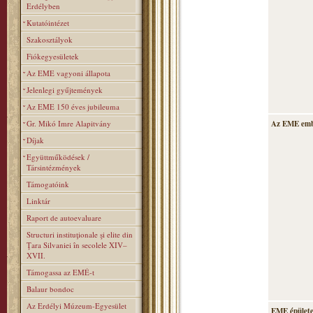
Erdélyben
Kutatóintézet
Szakosztályok
Fiókegyesületek
Az EME vagyoni állapota
Jelenlegi gyűjtemények
Az EME 150 éves jubileuma
Gr. Mikó Imre Alapitvány
Az EME emb
Díjak
Együttműködések /
Társintézmények
Támogatóink
Linktár
Raport de autoevaluare
Structuri instituţionale şi elite din
Ţara Silvaniei în secolele XIV–
XVII.
Támogassa az EMÉ-t
Balaur bondoc
Az Erdélyi Múzeum-Egyesület
EME épülete