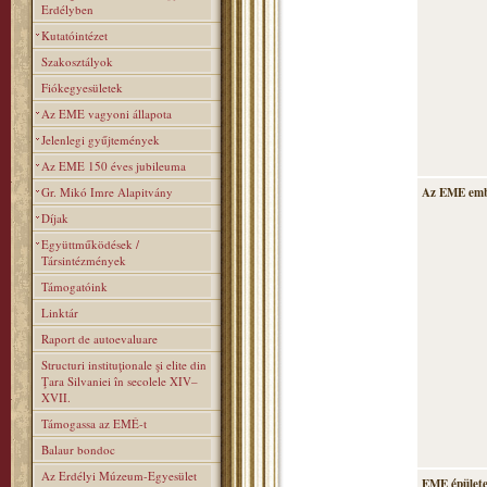
Erdélyben
Kutatóintézet
Szakosztályok
Fiókegyesületek
Az EME vagyoni állapota
Jelenlegi gyűjtemények
Az EME 150 éves jubileuma
Gr. Mikó Imre Alapitvány
Az EME emb
Díjak
Együttműködések /
Társintézmények
Támogatóink
Linktár
Raport de autoevaluare
Structuri instituţionale şi elite din
Ţara Silvaniei în secolele XIV–
XVII.
Támogassa az EMÉ-t
Balaur bondoc
Az Erdélyi Múzeum-Egyesület
EME épülete