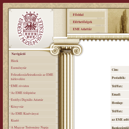
Főoldal
Elérhetőségek
EME Adattár
Navigáció
Hírek
Eseménytár
Cím:
Feliratkozás/leiratkozás az EME
Postafiók:
hírlevelére
EME röviden
Tel/Fax:
Az EME felépitése
Email:
Erdélyi Digitális Adattár
Honlap:
Könyvtár
Tel/Fax:
Az EME Kiadványai
az EME adó
Kiadó
A Magyar Tudomány Napja
Bankszámlá