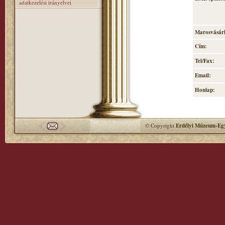
adatkezelési irányelvei
Marosvásárh
Cím:
Tel/Fax:
Email:
Honlap:
© Copyright
Erdélyi Múzeum-Egy