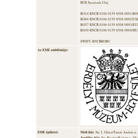
BCR Sucursala Cluj
RO14 RNCB 0106 0159 8508 0001/RO
RO84 RNCB 0106 0159 8508 0002/US
RO57 RNCB 0106 0159 8508 0003/EU
RO30 RNCB 0106 0159 8508 0004/HU
SWIFT: RNCBROBU
Az EME emblémája:
EME épületei:
Moll-ház
: Str. I. Ghica/Tamás András u
Jordáky-ház
: Str. Hasdeu/Kokert u. 39