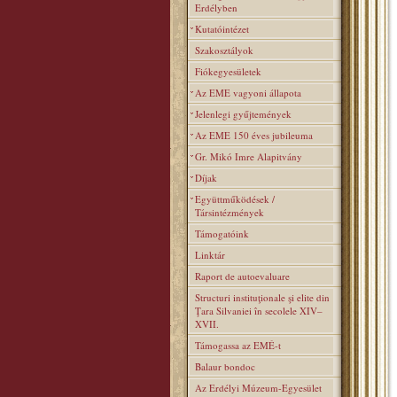
Erdélyben
Kutatóintézet
Szakosztályok
Fiókegyesületek
Az EME vagyoni állapota
Jelenlegi gyűjtemények
Az EME 150 éves jubileuma
Gr. Mikó Imre Alapitvány
Díjak
Együttműködések /
Társintézmények
Támogatóink
Linktár
Raport de autoevaluare
Structuri instituţionale şi elite din
Ţara Silvaniei în secolele XIV–
XVII.
Támogassa az EMÉ-t
Balaur bondoc
Az Erdélyi Múzeum-Egyesület