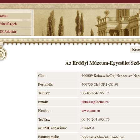
ldal
hetőségek
 Adattár
Kere
Az Erdélyi Múzeum-Egyesület Szé
Cím:
400009 Kolozsvár/Cluj-Napoca str. Napo
Postafiók:
400750 Cluj OP.1 CP.191
Tel/Fax:
00-40-264-595176
Email:
titkarsag@eme.ro
Honlap:
www.eme.ro
Tel/Fax:
00-40-264-595176
az EME adószáma:
5566931
Bankszámlák:
Societatea Muzeului Ardelean