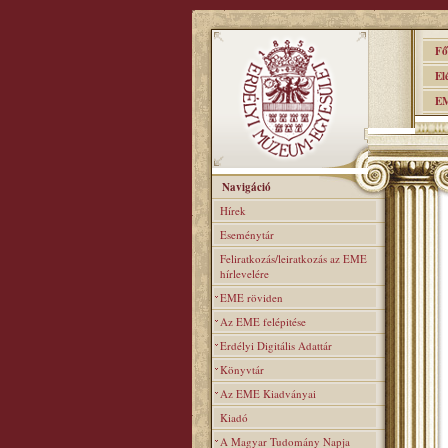
Főo
Elér
EME
Navigáció
Hírek
Eseménytár
Feliratkozás/leiratkozás az EME
hírlevelére
EME röviden
Az EME felépitése
Erdélyi Digitális Adattár
Könyvtár
Az EME Kiadványai
Kiadó
A Magyar Tudomány Napja