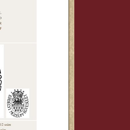
L
D
R
F
. 12 szám
 szám