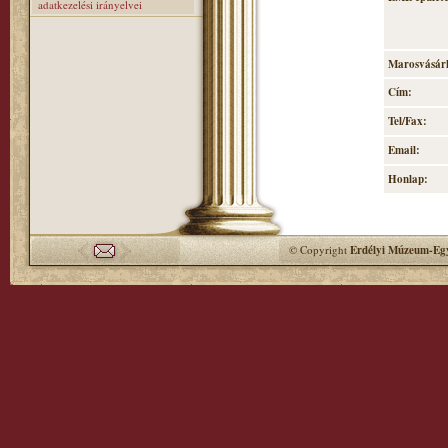
adatkezelési irányelvei
Marosvásárh
Cím:
Tel/Fax:
Email:
Honlap:
© Copyright
Erdélyi Múzeum-Egy