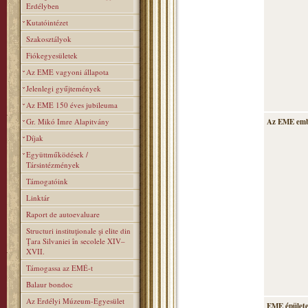
Erdélyben
Kutatóintézet
Szakosztályok
Fiókegyesületek
Az EME vagyoni állapota
Jelenlegi gyűjtemények
Az EME 150 éves jubileuma
Gr. Mikó Imre Alapitvány
Az EME emb
Díjak
Együttműködések /
Társintézmények
Támogatóink
Linktár
Raport de autoevaluare
Structuri instituţionale şi elite din
Ţara Silvaniei în secolele XIV–
XVII.
Támogassa az EMÉ-t
Balaur bondoc
Az Erdélyi Múzeum-Egyesület
EME épülete