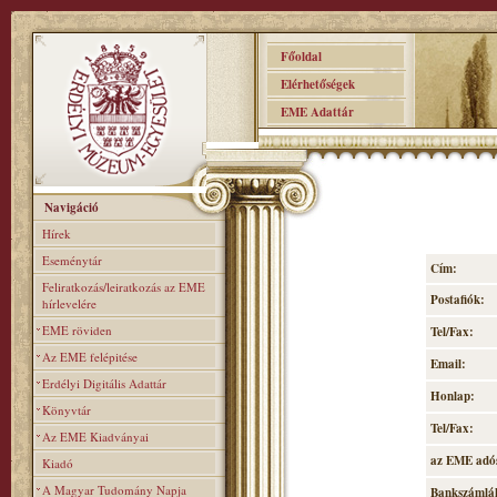
Főoldal
Elérhetőségek
EME Adattár
Navigáció
Hírek
Eseménytár
Cím:
Feliratkozás/leiratkozás az EME
Postafiók:
hírlevelére
EME röviden
Tel/Fax:
Az EME felépitése
Email:
Erdélyi Digitális Adattár
Honlap:
Könyvtár
Tel/Fax:
Az EME Kiadványai
az EME adó
Kiadó
A Magyar Tudomány Napja
Bankszámlá