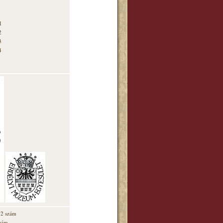
1
2
3
4
12 szám
szám