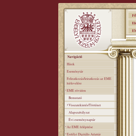
Főo
Elér
EME
Navigáció
Hírek
Eseménytár
Feliratkozás/leiratkozás az EME
hírlevelére
EME röviden
Bemutató
Visszatekintés/Történet
Alapszabályzat
Évi eseménynaptár
Az EME felépitése
Erdélyi Digitális Adattár