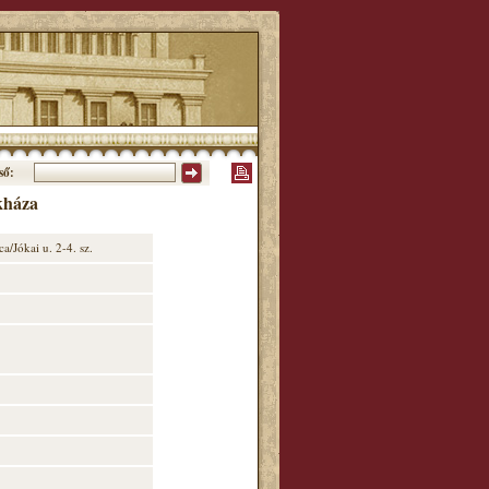
ső:
kháza
/Jókai u. 2-4. sz.