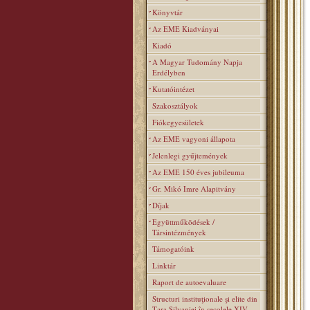
Könyvtár
Az EME Kiadványai
Kiadó
A Magyar Tudomány Napja
Erdélyben
Kutatóintézet
Szakosztályok
Fiókegyesületek
Az EME vagyoni állapota
Jelenlegi gyűjtemények
Az EME 150 éves jubileuma
Gr. Mikó Imre Alapitvány
Díjak
Együttműködések /
Társintézmények
Támogatóink
Linktár
Raport de autoevaluare
Structuri instituţionale şi elite din
Ţara Silvaniei în secolele XIV–