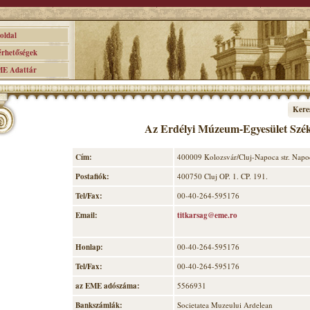
ldal
hetőségek
 Adattár
Kere
Az Erdélyi Múzeum-Egyesület Szé
Cím:
400009 Kolozsvár/Cluj-Napoca str. Napoca
Postafiók:
400750 Cluj OP. 1. CP. 191.
Tel/Fax:
00-40-264-595176
Email:
titkarsag@eme.ro
Honlap:
00-40-264-595176
Tel/Fax:
00-40-264-595176
az EME adószáma:
5566931
Bankszámlák:
Societatea Muzeului Ardelean