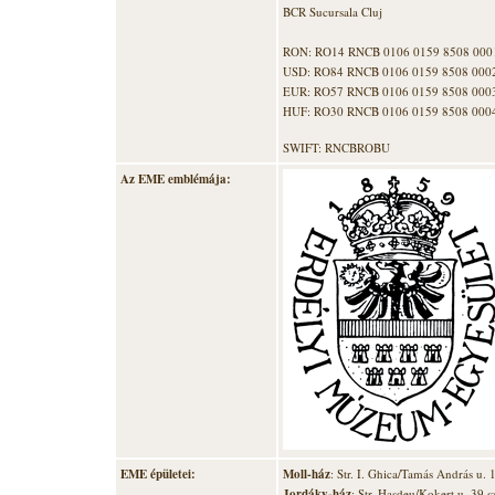
BCR Sucursala Cluj
RON: RO14 RNCB 0106 0159 8508 000
USD: RO84 RNCB
0106 0159 8508
000
EUR: RO57 RNCB
0106 0159 8508
000
HUF: RO30 RNCB
0106 0159 8508
000
SWIFT: RNCBROBU
Az EME emblémája:
EME épületei:
Moll-ház
: Str. I. Ghica/Tamás András u. 
Jordáky-ház
: Str. Hasdeu/Kokert u. 39 