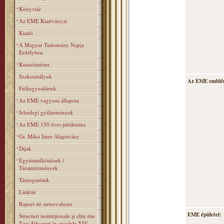
Könyvtár
Az EME Kiadványai
Kiadó
A Magyar Tudomány Napja
Erdélyben
Kutatóintézet
Szakosztályok
Az EME emblé
Fiókegyesületek
Az EME vagyoni állapota
Jelenlegi gyűjtemények
Az EME 150 éves jubileuma
Gr. Mikó Imre Alapitvány
Díjak
Együttműködések /
Társintézmények
Támogatóink
Linktár
Raport de autoevaluare
EME épületei:
Structuri instituţionale şi elite din
Ţara Silvaniei în secolele XIV–