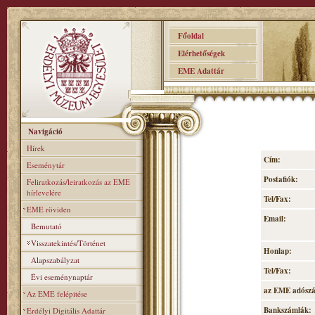
Főoldal
Elérhetőségek
EME Adattár
Navigáció
Hírek
Cím:
Eseménytár
Postafiók:
Feliratkozás/leiratkozás az EME
hírlevelére
Tel/Fax:
EME röviden
Email:
Bemutató
Visszatekintés/Történet
Honlap:
Alapszabályzat
Tel/Fax:
Évi eseménynaptár
az EME adósz
Az EME felépitése
Bankszámlák:
Erdélyi Digitális Adattár