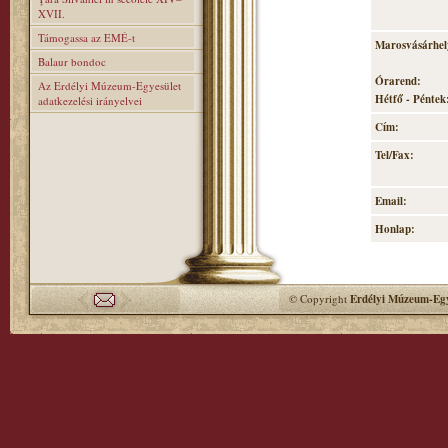
XVII.
Támogassa az EMÉ-t
Marosvásárhely
Balaur bondoc
Órarend:
Az Erdélyi Múzeum-Egyesület
Hétfő - Péntek:
adatkezelési irányelvei
Cím:
Tel/Fax:
Email:
Honlap:
© Copyright
Erdélyi Múzeum-Egy