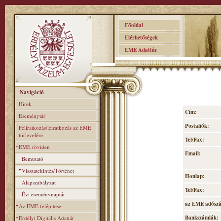
Főoldal
Elérhetőségek
EME Adattár
Navigáció
Hírek
Cím:
Eseménytár
Postafiók:
Feliratkozás/leiratkozás az EME
hírlevelére
Tel/Fax:
EME röviden
Email:
Bemutató
Visszatekintés/Történet
Honlap:
Alapszabályzat
Tel/Fax:
Évi eseménynaptár
az EME adósz
Az EME felépitése
Bankszámlák:
Erdélyi Digitális Adattár