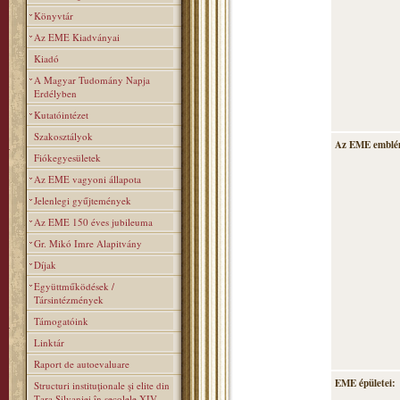
Könyvtár
Az EME Kiadványai
Kiadó
A Magyar Tudomány Napja
Erdélyben
Kutatóintézet
Szakosztályok
Az EME emblé
Fiókegyesületek
Az EME vagyoni állapota
Jelenlegi gyűjtemények
Az EME 150 éves jubileuma
Gr. Mikó Imre Alapitvány
Díjak
Együttműködések /
Társintézmények
Támogatóink
Linktár
Raport de autoevaluare
EME épületei:
Structuri instituţionale şi elite din
Ţara Silvaniei în secolele XIV–