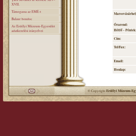
XVII.
Támogassa az EMÉ-t
Marosvásárhely
Balaur bondoc
Órarend:
Az Erdélyi Múzeum-Egyesület
Hétfő - Péntek:
adatkezelési irányelvei
Cím:
Tel/Fax:
Email:
Honlap:
© Copyright
Erdélyi Múzeum-Egy