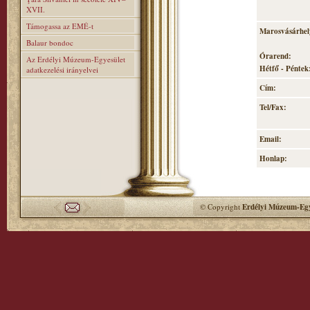
XVII.
Támogassa az EMÉ-t
Marosvásárhely
Balaur bondoc
Órarend:
Az Erdélyi Múzeum-Egyesület
Hétfő - Péntek:
adatkezelési irányelvei
Cím:
Tel/Fax:
Email:
Honlap:
© Copyright
Erdélyi Múzeum-Egy