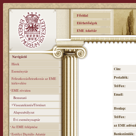
Főoldal
Elérhetőségek
EME Adattár
Navigáció
Hírek
Cím:
Eseménytár
Postafiók:
Feliratkozás/leiratkozás az EME
hírlevelére
Tel/Fax:
EME röviden
Email:
Bemutató
Visszatekintés/Történet
Honlap:
Alapszabályzat
Tel/Fax:
Évi eseménynaptár
az EME adósz
Az EME felépitése
Bankszámlák:
Erdélyi Digitális Adattár