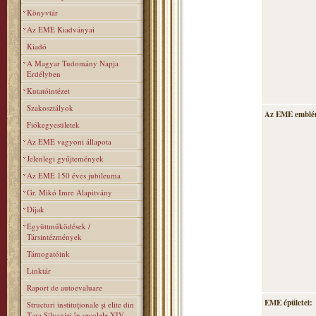
Könyvtár
Az EME Kiadványai
Kiadó
A Magyar Tudomány Napja
Erdélyben
Kutatóintézet
Szakosztályok
Az EME emblé
Fiókegyesületek
Az EME vagyoni állapota
Jelenlegi gyűjtemények
Az EME 150 éves jubileuma
Gr. Mikó Imre Alapitvány
Díjak
Együttműködések /
Társintézmények
Támogatóink
Linktár
Raport de autoevaluare
EME épületei:
Structuri instituţionale şi elite din
Ţara Silvaniei în secolele XIV–