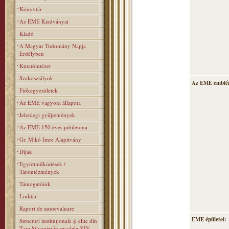
Könyvtár
Az EME Kiadványai
Kiadó
A Magyar Tudomány Napja
Erdélyben
Kutatóintézet
Szakosztályok
Az EME emblé
Fiókegyesületek
Az EME vagyoni állapota
Jelenlegi gyűjtemények
Az EME 150 éves jubileuma
Gr. Mikó Imre Alapitvány
Díjak
Együttműködések /
Társintézmények
Támogatóink
Linktár
Raport de autoevaluare
EME épületei:
Structuri instituţionale şi elite din
Ţara Silvaniei în secolele XIV–