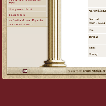
XVII.
Támogassa az EMÉ-t
Marosvásárhely
Balaur bondoc
Órarend:
Az Erdélyi Múzeum-Egyesület
Hétfő - Péntek:
adatkezelési irányelvei
Cím:
Tel/Fax:
Email:
Honlap:
© Copyright
Erdélyi Múzeum-Egy