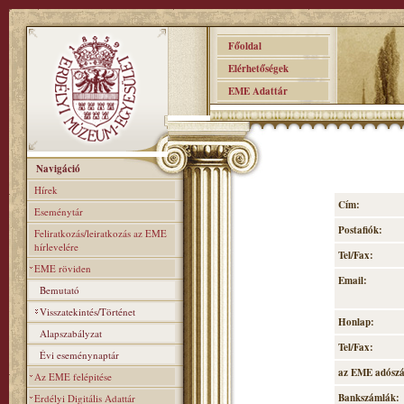
Főoldal
Elérhetőségek
EME Adattár
Navigáció
Hírek
Cím:
Eseménytár
Postafiók:
Feliratkozás/leiratkozás az EME
hírlevelére
Tel/Fax:
EME röviden
Email:
Bemutató
Visszatekintés/Történet
Honlap:
Alapszabályzat
Tel/Fax:
Évi eseménynaptár
az EME adósz
Az EME felépitése
Bankszámlák:
Erdélyi Digitális Adattár