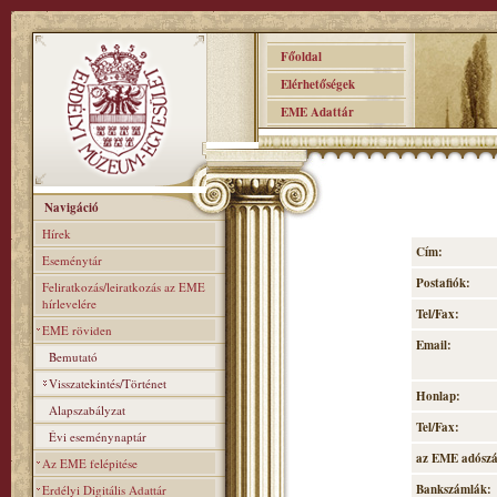
Főoldal
Elérhetőségek
EME Adattár
Navigáció
Hírek
Cím:
Eseménytár
Postafiók:
Feliratkozás/leiratkozás az EME
hírlevelére
Tel/Fax:
EME röviden
Email:
Bemutató
Visszatekintés/Történet
Honlap:
Alapszabályzat
Tel/Fax:
Évi eseménynaptár
az EME adósz
Az EME felépitése
Bankszámlák:
Erdélyi Digitális Adattár