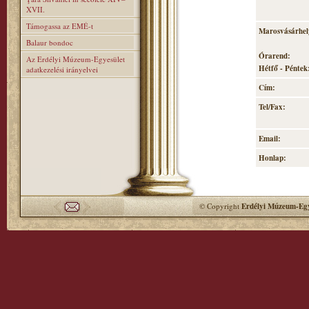
XVII.
Támogassa az EMÉ-t
Marosvásárhely
Balaur bondoc
Órarend:
Az Erdélyi Múzeum-Egyesület
Hétfő - Péntek:
adatkezelési irányelvei
Cím:
Tel/Fax:
Email:
Honlap:
© Copyright
Erdélyi Múzeum-Egy