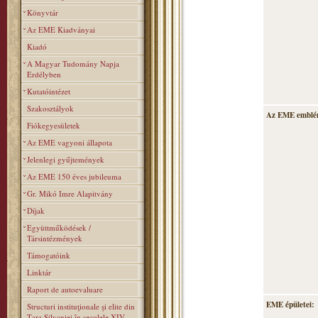
Könyvtár
Az EME Kiadványai
Kiadó
A Magyar Tudomány Napja
Erdélyben
Kutatóintézet
Szakosztályok
Az EME emblé
Fiókegyesületek
Az EME vagyoni állapota
Jelenlegi gyűjtemények
Az EME 150 éves jubileuma
Gr. Mikó Imre Alapitvány
Díjak
Együttműködések /
Társintézmények
Támogatóink
Linktár
Raport de autoevaluare
EME épületei:
Structuri instituţionale şi elite din
Ţara Silvaniei în secolele XIV–