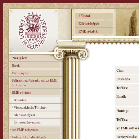
Főoldal
Elérhetőségek
EME Adattár
Navigáció
Hírek
Cím:
Eseménytár
Postafiók:
Feliratkozás/leiratkozás az EME
hírlevelére
Tel/Fax:
EME röviden
Email:
Bemutató
Visszatekintés/Történet
Honlap:
Alapszabályzat
Tel/Fax:
Évi eseménynaptár
az EME adósz
Az EME felépitése
Bankszámlák:
Erdélyi Digitális Adattár