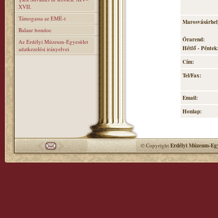
XVII.
Támogassa az EMÉ-t
Marosvásárhely
Balaur bondoc
Órarend:
Az Erdélyi Múzeum-Egyesület
Hétfő - Péntek:
adatkezelési irányelvei
Cím:
Tel/Fax:
Email:
Honlap:
© Copyright
Erdélyi Múzeum-Egy