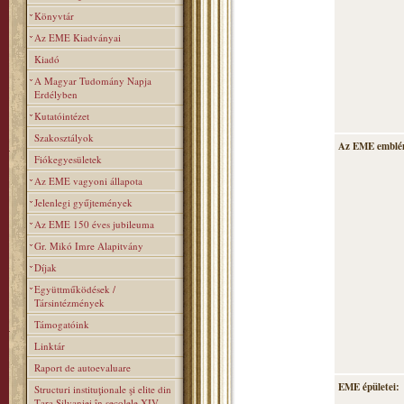
Könyvtár
Az EME Kiadványai
Kiadó
A Magyar Tudomány Napja
Erdélyben
Kutatóintézet
Szakosztályok
Az EME emblé
Fiókegyesületek
Az EME vagyoni állapota
Jelenlegi gyűjtemények
Az EME 150 éves jubileuma
Gr. Mikó Imre Alapitvány
Díjak
Együttműködések /
Társintézmények
Támogatóink
Linktár
Raport de autoevaluare
EME épületei:
Structuri instituţionale şi elite din
Ţara Silvaniei în secolele XIV–