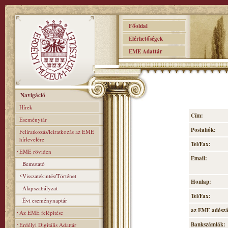
Főoldal
Elérhetőségek
EME Adattár
Navigáció
Hírek
Cím:
Eseménytár
Postafiók:
Feliratkozás/leiratkozás az EME
hírlevelére
Tel/Fax:
EME röviden
Email:
Bemutató
Visszatekintés/Történet
Honlap:
Alapszabályzat
Tel/Fax:
Évi eseménynaptár
az EME adósz
Az EME felépitése
Bankszámlák:
Erdélyi Digitális Adattár