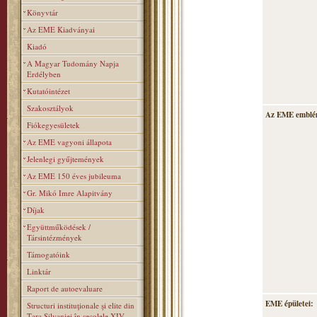
Könyvtár
Az EME Kiadványai
Kiadó
A Magyar Tudomány Napja
Erdélyben
Kutatóintézet
Szakosztályok
Az EME emblé
Fiókegyesületek
Az EME vagyoni állapota
Jelenlegi gyűjtemények
Az EME 150 éves jubileuma
Gr. Mikó Imre Alapitvány
Díjak
Együttműködések /
Társintézmények
Támogatóink
Linktár
Raport de autoevaluare
EME épületei:
Structuri instituţionale şi elite din
Ţara Silvaniei în secolele XIV–