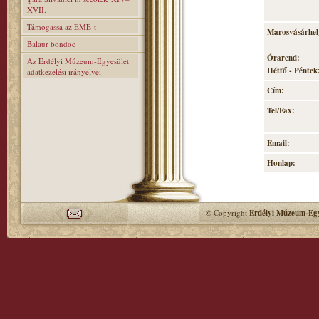
XVII.
Támogassa az EMÉ-t
Marosvásárhely
Balaur bondoc
Órarend:
Az Erdélyi Múzeum-Egyesület
Hétfő - Péntek:
adatkezelési irányelvei
Cím:
Tel/Fax:
Email:
Honlap:
© Copyright
Erdélyi Múzeum-Egy