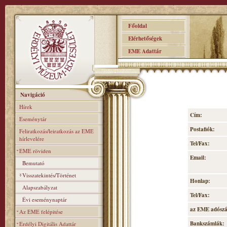
Főoldal
Elérhetőségek
EME Adattár
Navigáció
Hírek
Cím:
Eseménytár
Postafiók:
Feliratkozás/leiratkozás az EME
hírlevelére
Tel/Fax:
EME röviden
Email:
Bemutató
Visszatekintés/Történet
Honlap:
Alapszabályzat
Tel/Fax:
Évi eseménynaptár
az EME adósz
Az EME felépitése
Bankszámlák:
Erdélyi Digitális Adattár