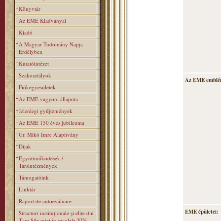
Könyvtár
Az EME Kiadványai
Kiadó
A Magyar Tudomány Napja
Erdélyben
Kutatóintézet
Szakosztályok
Az EME emblé
Fiókegyesületek
Az EME vagyoni állapota
Jelenlegi gyűjtemények
Az EME 150 éves jubileuma
Gr. Mikó Imre Alapitvány
Díjak
Együttműködések /
Társintézmények
Támogatóink
Linktár
Raport de autoevaluare
EME épületei:
Structuri instituţionale şi elite din
Ţara Silvaniei în secolele XIV–