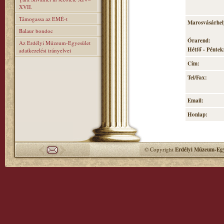
XVII.
Támogassa az EMÉ-t
Marosvásárhely
Balaur bondoc
Órarend:
Az Erdélyi Múzeum-Egyesület
Hétfő - Péntek:
adatkezelési irányelvei
Cím:
Tel/Fax:
Email:
Honlap:
© Copyright
Erdélyi Múzeum-Egy