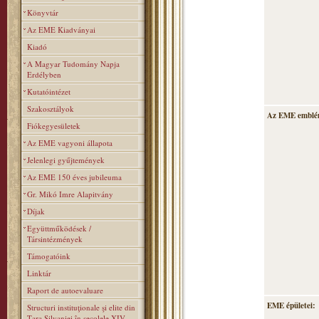
Könyvtár
Az EME Kiadványai
Kiadó
A Magyar Tudomány Napja
Erdélyben
Kutatóintézet
Szakosztályok
Az EME emblé
Fiókegyesületek
Az EME vagyoni állapota
Jelenlegi gyűjtemények
Az EME 150 éves jubileuma
Gr. Mikó Imre Alapitvány
Díjak
Együttműködések /
Társintézmények
Támogatóink
Linktár
Raport de autoevaluare
EME épületei:
Structuri instituţionale şi elite din
Ţara Silvaniei în secolele XIV–