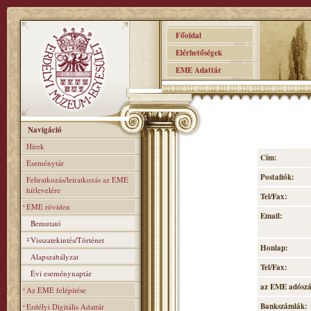
Főoldal
Elérhetőségek
EME Adattár
Navigáció
Hírek
Cím:
Eseménytár
Postafiók:
Feliratkozás/leiratkozás az EME
hírlevelére
Tel/Fax:
EME röviden
Email:
Bemutató
Visszatekintés/Történet
Honlap:
Alapszabályzat
Tel/Fax:
Évi eseménynaptár
az EME adósz
Az EME felépitése
Bankszámlák:
Erdélyi Digitális Adattár