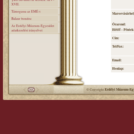
XVII.
Támogassa az EMÉ-t
Marosvásárhely
Balaur bondoc
Órarend:
Az Erdélyi Múzeum-Egyesület
Hétfő - Péntek:
adatkezelési irányelvei
Cím:
Tel/Fax:
Email:
Honlap:
© Copyright
Erdélyi Múzeum-Egy