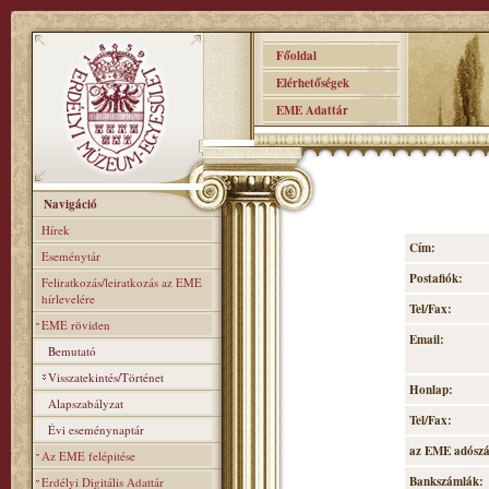
Főoldal
Elérhetőségek
EME Adattár
Navigáció
Hírek
Cím:
Eseménytár
Postafiók:
Feliratkozás/leiratkozás az EME
hírlevelére
Tel/Fax:
EME röviden
Email:
Bemutató
Visszatekintés/Történet
Honlap:
Alapszabályzat
Tel/Fax:
Évi eseménynaptár
az EME adósz
Az EME felépitése
Bankszámlák:
Erdélyi Digitális Adattár