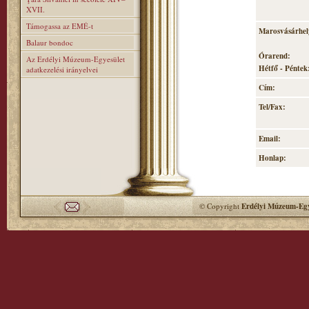
XVII.
Támogassa az EMÉ-t
Marosvásárhely
Balaur bondoc
Órarend:
Az Erdélyi Múzeum-Egyesület
Hétfő - Péntek:
adatkezelési irányelvei
Cím:
Tel/Fax:
Email:
Honlap:
© Copyright
Erdélyi Múzeum-Egy