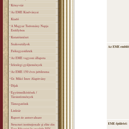
Könyvtár
Az EME Kiadványai
Kiadó
A Magyar Tudomány Napja
Erdélyben
Kutatóintézet
Szakosztályok
Az EME emblé
Fiókegyesületek
Az EME vagyoni állapota
Jelenlegi gyűjtemények
Az EME 150 éves jubileuma
Gr. Mikó Imre Alapitvány
Díjak
Együttműködések /
Társintézmények
Támogatóink
Linktár
Raport de autoevaluare
EME épületei:
Structuri instituţionale şi elite din
Ţara Silvaniei în secolele XIV–