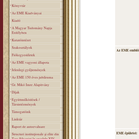
Könyvtár
Az EME Kiadványai
Kiadó
A Magyar Tudomány Napja
Erdélyben
Kutatóintézet
Szakosztályok
Az EME emblé
Fiókegyesületek
Az EME vagyoni állapota
Jelenlegi gyűjtemények
Az EME 150 éves jubileuma
Gr. Mikó Imre Alapitvány
Díjak
Együttműködések /
Társintézmények
Támogatóink
Linktár
Raport de autoevaluare
EME épületei:
Structuri instituţionale şi elite din
Ţara Silvaniei în secolele XIV–