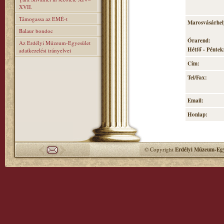
XVII.
Támogassa az EMÉ-t
Marosvásárhely
Balaur bondoc
Órarend:
Az Erdélyi Múzeum-Egyesület
Hétfő - Péntek:
adatkezelési irányelvei
Cím:
Tel/Fax:
Email:
Honlap:
© Copyright
Erdélyi Múzeum-Egy