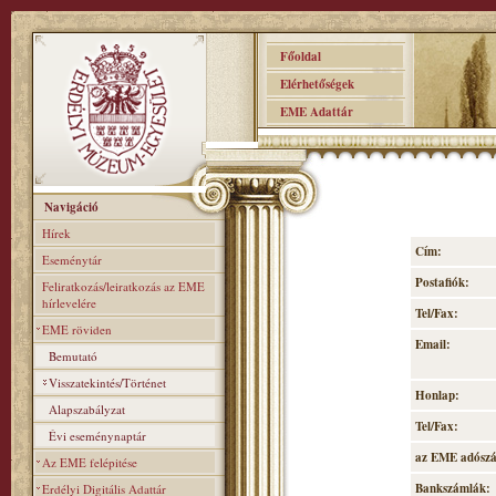
Főoldal
Elérhetőségek
EME Adattár
Navigáció
Hírek
Cím:
Eseménytár
Postafiók:
Feliratkozás/leiratkozás az EME
hírlevelére
Tel/Fax:
EME röviden
Email:
Bemutató
Visszatekintés/Történet
Honlap:
Alapszabályzat
Tel/Fax:
Évi eseménynaptár
az EME adósz
Az EME felépitése
Bankszámlák:
Erdélyi Digitális Adattár