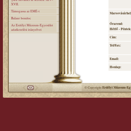
XVII.
Támogassa az EMÉ-t
Marosvásárhely
Balaur bondoc
Órarend:
Az Erdélyi Múzeum-Egyesület
Hétfő - Péntek:
adatkezelési irányelvei
Cím:
Tel/Fax:
Email:
Honlap:
© Copyright
Erdélyi Múzeum-Egy