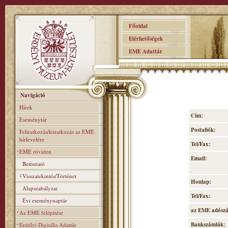
Főoldal
Elérhetőségek
EME Adattár
Navigáció
Hírek
Cím:
Eseménytár
Postafiók:
Feliratkozás/leiratkozás az EME
hírlevelére
Tel/Fax:
EME röviden
Email:
Bemutató
Visszatekintés/Történet
Honlap:
Alapszabályzat
Tel/Fax:
Évi eseménynaptár
az EME adósz
Az EME felépitése
Bankszámlák:
Erdélyi Digitális Adattár