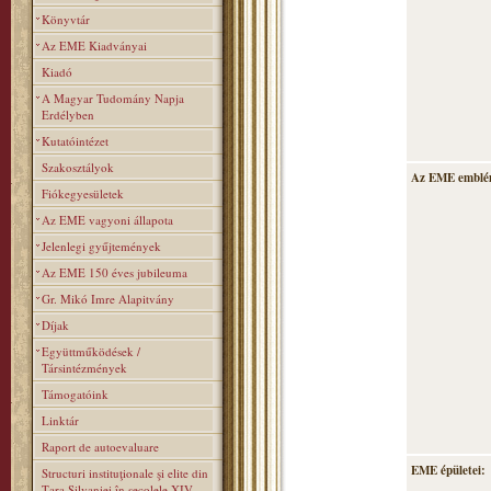
Könyvtár
Az EME Kiadványai
Kiadó
A Magyar Tudomány Napja
Erdélyben
Kutatóintézet
Szakosztályok
Az EME emblé
Fiókegyesületek
Az EME vagyoni állapota
Jelenlegi gyűjtemények
Az EME 150 éves jubileuma
Gr. Mikó Imre Alapitvány
Díjak
Együttműködések /
Társintézmények
Támogatóink
Linktár
Raport de autoevaluare
EME épületei:
Structuri instituţionale şi elite din
Ţara Silvaniei în secolele XIV–