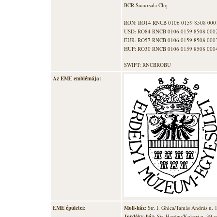
BCR Sucursala Cluj
RON: RO14 RNCB 0106 0159 8508 000
USD: RO84 RNCB
0106 0159 8508
000
EUR: RO57 RNCB
0106 0159 8508
000
HUF: RO30 RNCB
0106 0159 8508
000
SWIFT: RNCBROBU
Az EME emblémája:
EME épületei:
Moll-ház
: Str. I. Ghica/Tamás András u. 
Jordáky-ház
: Str. Hasdeu/Kokert u. 39 