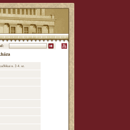
ső:
kháza
/Jókai u. 2-4. sz.