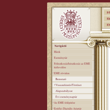
Főo
Elér
EME
Navigáció
Hírek
Eseménytár
Feliratkozás/leiratkozás az EME
hírlevelére
EME röviden
Bemutató
Visszatekintés/Történet
Alapszabályzat
Évi eseménynaptár
Az EME felépitése
Erdélyi Digitális Adattár