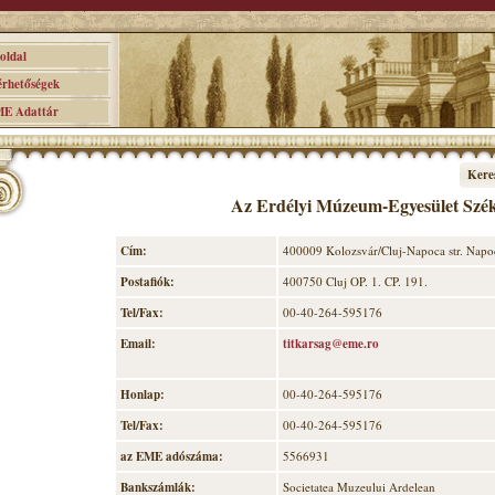
ldal
hetőségek
 Adattár
Kere
Az Erdélyi Múzeum-Egyesület Szé
Cím:
400009 Kolozsvár/Cluj-Napoca str. Napoca
Postafiók:
400750 Cluj OP. 1. CP. 191.
Tel/Fax:
00-40-264-595176
Email:
titkarsag@eme.ro
Honlap:
00-40-264-595176
Tel/Fax:
00-40-264-595176
az EME adószáma:
5566931
Bankszámlák:
Societatea Muzeului Ardelean