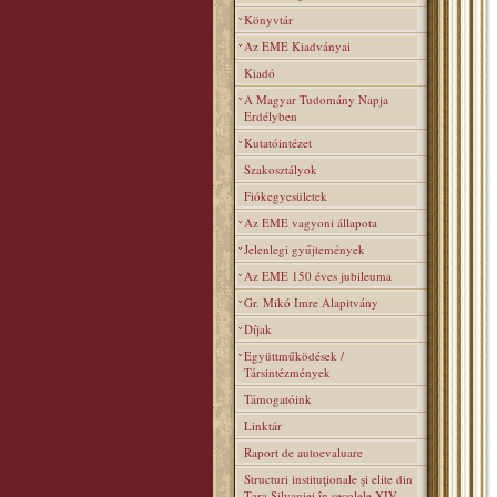
Könyvtár
Az EME Kiadványai
Kiadó
A Magyar Tudomány Napja
Erdélyben
Kutatóintézet
Szakosztályok
Fiókegyesületek
Az EME vagyoni állapota
Jelenlegi gyűjtemények
Az EME 150 éves jubileuma
Gr. Mikó Imre Alapitvány
Díjak
Együttműködések /
Társintézmények
Támogatóink
Linktár
Raport de autoevaluare
Structuri instituţionale şi elite din
Ţara Silvaniei în secolele XIV–