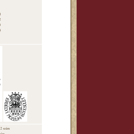
1
2
3
4
12 szám
szám