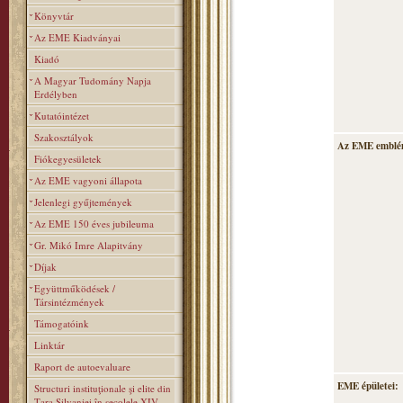
Könyvtár
Az EME Kiadványai
Kiadó
A Magyar Tudomány Napja
Erdélyben
Kutatóintézet
Szakosztályok
Az EME emblé
Fiókegyesületek
Az EME vagyoni állapota
Jelenlegi gyűjtemények
Az EME 150 éves jubileuma
Gr. Mikó Imre Alapitvány
Díjak
Együttműködések /
Társintézmények
Támogatóink
Linktár
Raport de autoevaluare
EME épületei:
Structuri instituţionale şi elite din
Ţara Silvaniei în secolele XIV–