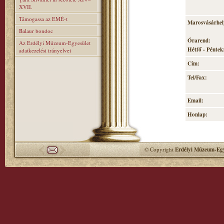
XVII.
Támogassa az EMÉ-t
Marosvásárhely
Balaur bondoc
Órarend:
Az Erdélyi Múzeum-Egyesület
Hétfő - Péntek:
adatkezelési irányelvei
Cím:
Tel/Fax:
Email:
Honlap:
© Copyright
Erdélyi Múzeum-Egy