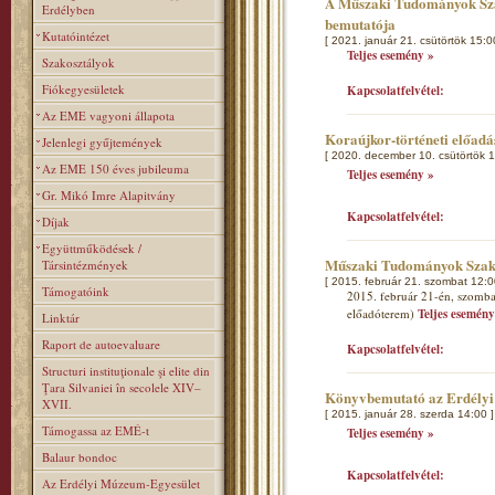
A Műszaki Tudományok Szak
Erdélyben
bemutatója
Kutatóintézet
[ 2021. január 21. csütörtök 15:0
Teljes esemény »
Szakosztályok
Fiókegyesületek
Kapcsolatfelvétel:
Az EME vagyoni állapota
Koraújkor-történeti előad
Jelenlegi gyűjtemények
[ 2020. december 10. csütörtök 1
Az EME 150 éves jubileuma
Teljes esemény »
Gr. Mikó Imre Alapitvány
Kapcsolatfelvétel:
Díjak
Együttműködések /
Műszaki Tudományok Szakos
Társintézmények
[ 2015. február 21. szombat 12:0
Támogatóink
2015. február 21-én, szombat
előadóterem)
Teljes esemény
Linktár
Raport de autoevaluare
Kapcsolatfelvétel:
Structuri instituţionale şi elite din
Ţara Silvaniei în secolele XIV–
Könyvbemutató az Erdélyi
XVII.
[ 2015. január 28. szerda 14:00 ]
Támogassa az EMÉ-t
Teljes esemény »
Balaur bondoc
Kapcsolatfelvétel:
Az Erdélyi Múzeum-Egyesület