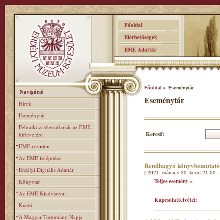
Főoldal
Elérhetőségek
EME Adattár
Főoldal
» Eseménytár
Navigáció
Eseménytár
Hírek
Eseménytár
Feliratkozás/leiratkozás az EME
Kereső:
hírlevelére
EME röviden
Az EME felépitése
Rendhagyó könyvbemutat
Erdélyi Digitális Adattár
[ 2021. március 30. kedd 21:00 -
Teljes esemény »
Könyvtár
Az EME Kiadványai
Kapcsolatfelvétel:
Kiadó
A Magyar Tudomány Napja